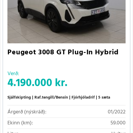
Peugeot 3008 GT Plug-In Hybrid
Verð:
4.190.000 kr.
Sjálfskipting
Raf.tengill/Bensín
Fjórhjóladrif
5 sæta
Árgerð (nýskráð):
01/2022
Ekinn (km):
59.000