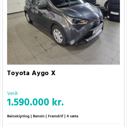
Toyota Aygo X
Verð:
1.590.000 kr.
Beinskipting
Bensín
Framdrif
4 sæta