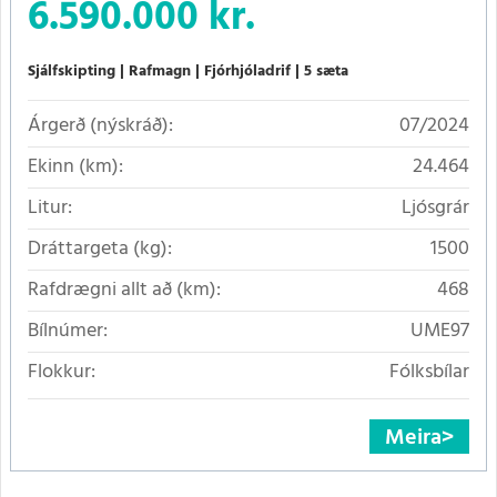
6.590.000 kr.
Sjálfskipting
Rafmagn
Fjórhjóladrif
5 sæta
Árgerð (nýskráð):
07/2024
Ekinn (km):
24.464
Litur:
Ljósgrár
Dráttargeta (kg):
1500
Rafdrægni allt að (km):
468
Bílnúmer:
UME97
Flokkur:
Fólksbílar
Meira