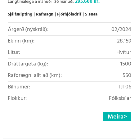
295.600
kr.
Langtímaleiga á mánuði í 36 mánuði:
Sjálfskipting
Rafmagn
Fjórhjóladrif
5 sæta
Árgerð (nýskráð):
02/2024
Ekinn (km):
28.159
Litur:
Hvítur
Dráttargeta (kg):
1500
Rafdrægni allt að (km):
550
Bílnúmer:
TJT06
Flokkur:
Fólksbílar
Meira