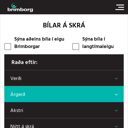
BÍLAR Á SKRÁ
Sýna aðeins bíla í eigu
Sýna bíla í
Brimborgar
langtímaleigu
Raða eftir:
Verði
Árgerð
Akstri
Nýtt á skrá