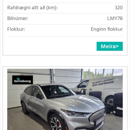
Rafdrægni allt að (km):
320
Bílnúmer:
LMY78
Flokkur:
Enginn flokkur
Meira