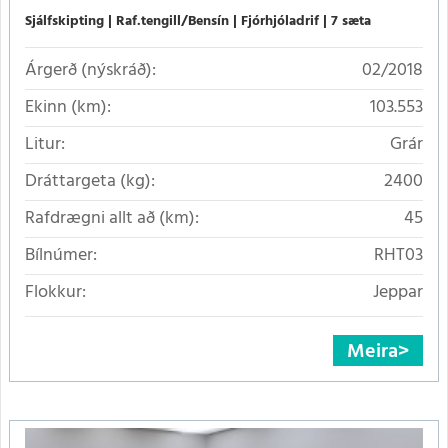
Sjálfskipting
Raf.tengill/Bensín
Fjórhjóladrif
7 sæta
Árgerð (nýskráð):
02/2018
Ekinn (km):
103.553
Litur:
Grár
Dráttargeta (kg):
2400
Rafdrægni allt að (km):
45
Bílnúmer:
RHT03
Flokkur:
Jeppar
Meira