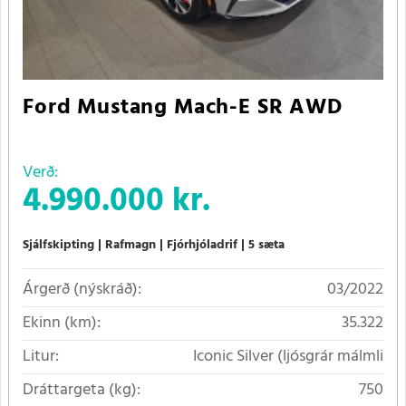
Ford Mustang Mach-E SR AWD
Verð:
4.990.000 kr.
Sjálfskipting
Rafmagn
Fjórhjóladrif
5 sæta
Árgerð (nýskráð):
03/2022
Ekinn (km):
35.322
Litur:
Iconic Silver (ljósgrár málmli
Dráttargeta (kg):
750