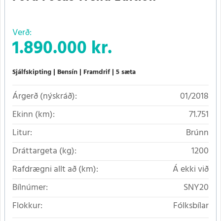
Verð:
1.890.000 kr.
Sjálfskipting
Bensín
Framdrif
5 sæta
Árgerð (nýskráð):
01/2018
Ekinn (km):
71.751
Litur:
Brúnn
Dráttargeta (kg):
1200
Rafdrægni allt að (km):
Á ekki við
Bílnúmer:
SNY20
Flokkur:
Fólksbílar