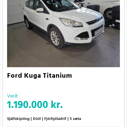
Ford Kuga Titanium
Verð:
1.190.000 kr.
Sjálfskipting
Dísil
Fjórhjóladrif
5 sæta