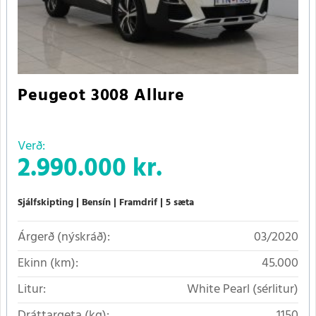
Peugeot 3008 Allure
Verð:
2.990.000 kr.
Sjálfskipting
Bensín
Framdrif
5 sæta
Árgerð (nýskráð):
03/2020
Ekinn (km):
45.000
Litur:
White Pearl (sérlitur)
Dráttargeta (kg):
1150