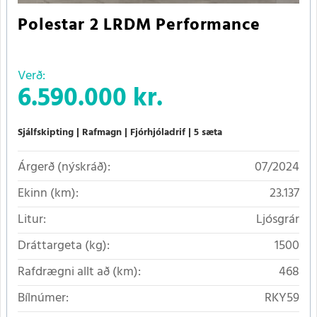
Polestar 2 LRDM Performance
Verð:
6.590.000 kr.
Sjálfskipting
Rafmagn
Fjórhjóladrif
5 sæta
Árgerð (nýskráð):
07/2024
Ekinn (km):
23.137
Litur:
Ljósgrár
Dráttargeta (kg):
1500
Rafdrægni allt að (km):
468
Bílnúmer:
RKY59