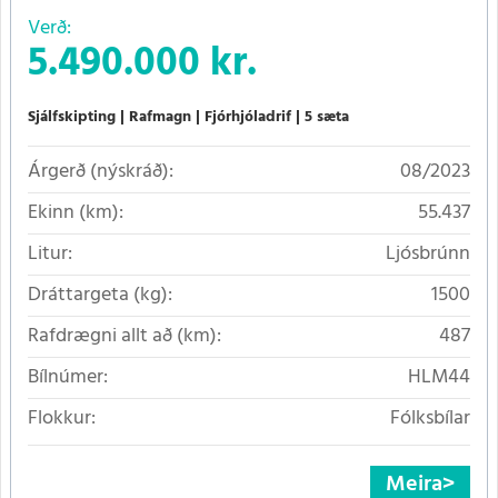
Verð:
5.490.000 kr.
Sjálfskipting
Rafmagn
Fjórhjóladrif
5 sæta
Árgerð (nýskráð):
08/2023
Ekinn (km):
55.437
Litur:
Ljósbrúnn
Dráttargeta (kg):
1500
Rafdrægni allt að (km):
487
Bílnúmer:
HLM44
Flokkur:
Fólksbílar
Meira