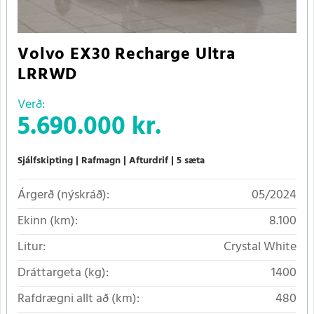
Volvo EX30 Recharge Ultra
LRRWD
Verð:
5.690.000 kr.
Sjálfskipting
Rafmagn
Afturdrif
5 sæta
Árgerð (nýskráð):
05/2024
Ekinn (km):
8.100
Litur:
Crystal White
Dráttargeta (kg):
1400
Rafdrægni allt að (km):
480