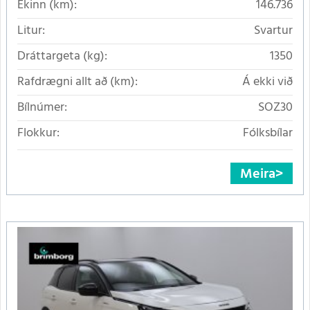
Ekinn (km):
146.736
Litur:
Svartur
Dráttargeta (kg):
1350
Rafdrægni allt að (km):
Á ekki við
Bílnúmer:
SOZ30
Flokkur:
Fólksbílar
Meira