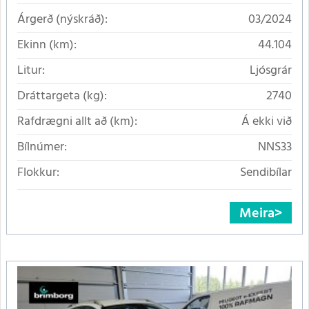
Árgerð (nýskráð):
03/2024
Ekinn (km):
44.104
Litur:
Ljósgrár
Dráttargeta (kg):
2740
Rafdrægni allt að (km):
Á ekki við
Bílnúmer:
NNS33
Flokkur:
Sendibílar
Meira