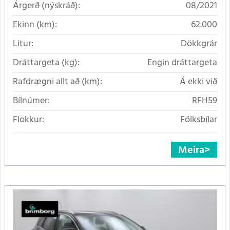
Árgerð (nýskráð):
08/2021
Ekinn (km):
62.000
Litur:
Dökkgrár
Dráttargeta (kg):
Engin dráttargeta
Rafdrægni allt að (km):
Á ekki við
Bílnúmer:
RFH59
Flokkur:
Fólksbílar
Meira