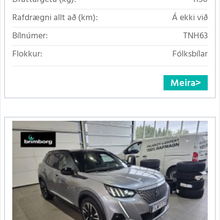
Rafdrægni allt að (km):
Á ekki við
Bílnúmer:
TNH63
Flokkur:
Fólksbílar
Meira