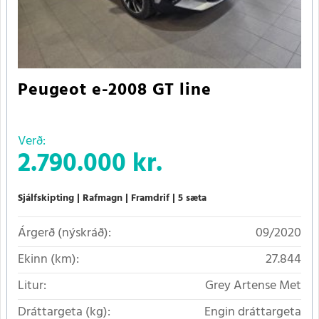
Peugeot e-2008 GT line
Verð:
2.790.000 kr.
Sjálfskipting
Rafmagn
Framdrif
5 sæta
Árgerð (nýskráð):
09/2020
Ekinn (km):
27.844
Litur:
Grey Artense Met
Dráttargeta (kg):
Engin dráttargeta