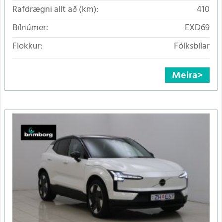
Rafdrægni allt að (km):
410
Bílnúmer:
EXD69
Flokkur:
Fólksbílar
Meira