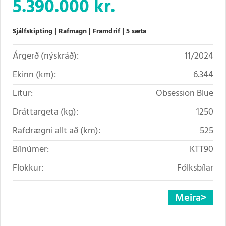
5.390.000 kr.
Sjálfskipting
Rafmagn
Framdrif
5 sæta
Árgerð (nýskráð):
11/2024
Ekinn (km):
6.344
Litur:
Obsession Blue
Dráttargeta (kg):
1250
Rafdrægni allt að (km):
525
Bílnúmer:
KTT90
Flokkur:
Fólksbílar
Meira