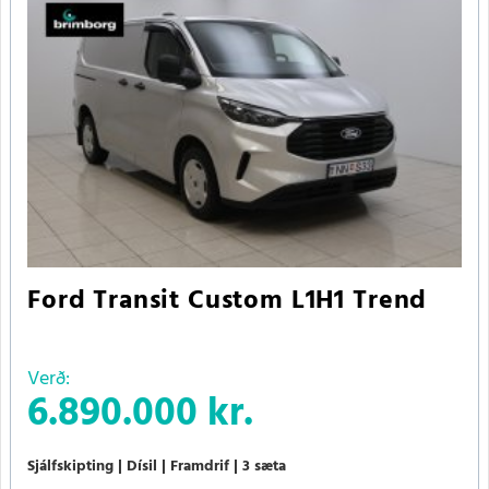
Ford Transit Custom L1H1 Trend
Verð:
6.890.000 kr.
Sjálfskipting
Dísil
Framdrif
3 sæta