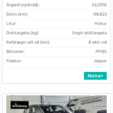
Árgerð (nýskráð):
03/2016
Ekinn (km):
196.823
Litur:
Hvítur
Dráttargeta (kg):
Engin dráttargeta
Rafdrægni allt að (km):
Á ekki við
Bílnúmer:
PPJ95
Flokkur:
Jeppar
Meira