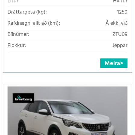
Litur:
Hvítur
Dráttargeta (kg):
1250
Rafdrægni allt að (km):
Á ekki við
Bílnúmer:
ZTU09
Flokkur:
Jeppar
Meira