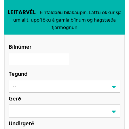
LEITARVÉL
- Einfaldaðu bílakaupin. Láttu okkur sjá
um allt, uppítöku á gamla bílnum og hagstæða
fjármögnun
Bílnúmer
Tegund
Gerð
Undirgerð