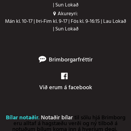
| Sun Lokað
Akureyri:
Mán kl. 10-17 | Þri-Fim kl. 9-17 | Fös kl. 9-16:15 | Lau Lokað
| Sun Lokað
Brimborgarfréttir
Við erum á facebook
Bílar notaðir
.
Notaðir bílar
til sölu hjá Brimborg
eru alltaf á hagstæðu verði og ný tilboð á
notuðum bílum koma inn á hverjum degi.