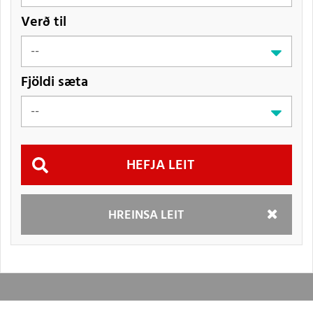
Verð til
Fjöldi sæta
Hefja
HREINSA LEIT
leit