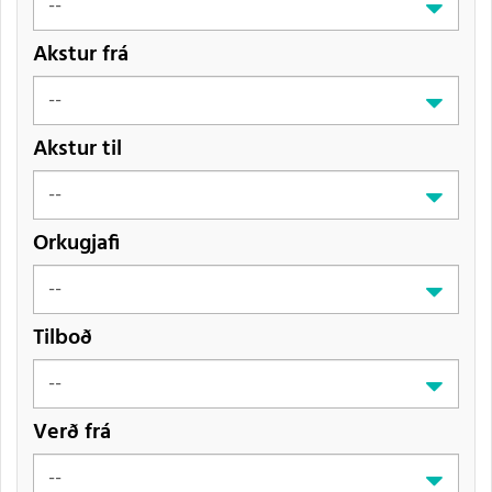
Akstur frá
Akstur til
Orkugjafi
Tilboð
Verð frá