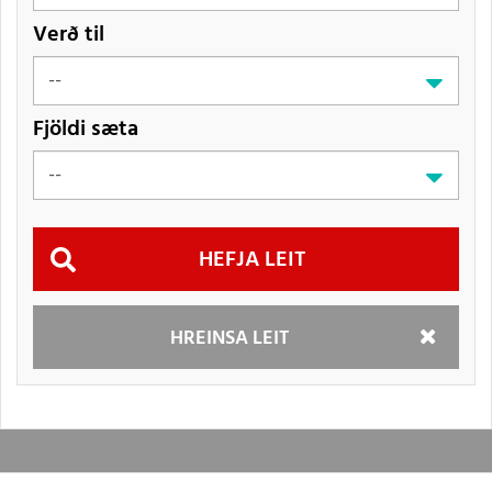
Verð til
Fjöldi sæta
Hefja
HREINSA LEIT
leit