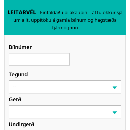
LEITARVÉL
- Einfaldaðu bílakaupin. Láttu okkur sjá
um allt, uppítöku á gamla bílnum og hagstæða
fjármögnun
Bílnúmer
Tegund
Gerð
Undirgerð