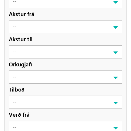
Akstur frá
Akstur til
Orkugjafi
Tilboð
Verð frá