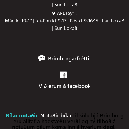
| Sun Lokað
Akureyri:
Mán kl. 10-17 | Þri-Fim kl. 9-17 | Fös kl. 9-16:15 | Lau Lokað
| Sun Lokað
Brimborgarfréttir
Við erum á facebook
Bílar notaðir
.
Notaðir bílar
til sölu hjá Brimborg
eru alltaf á hagstæðu verði og ný tilboð á
notuðum bílum koma inn á hverjum degi.