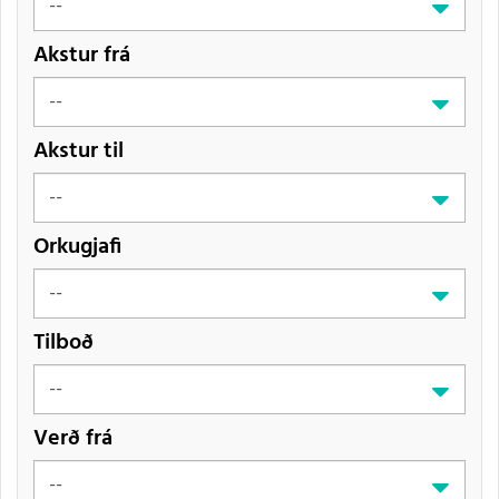
Akstur frá
Akstur til
Orkugjafi
Tilboð
Verð frá