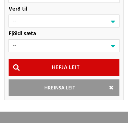
Verð til
Fjöldi sæta
Hefja
HREINSA LEIT
leit