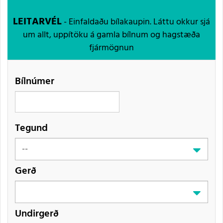
LEITARVÉL
- Einfaldaðu bílakaupin. Láttu okkur sjá
um allt, uppítöku á gamla bílnum og hagstæða
fjármögnun
Bílnúmer
Tegund
Gerð
Undirgerð