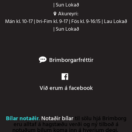
| Sun Lokað
Akureyri:
Mán kl. 10-17 | Þri-Fim kl. 9-17 | Fös kl. 9-16:15 | Lau Lokað
| Sun Lokað
Brimborgarfréttir
Við erum á facebook
Bílar notaðir
.
Notaðir bílar
til sölu hjá Brimborg
eru alltaf á hagstæðu verði og ný tilboð á
notuðum bílum koma inn á hverjum degi.