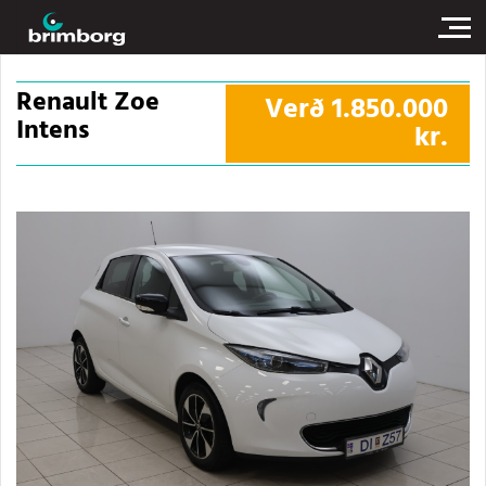
Renault Zoe
Verð
1.850.000
Intens
kr.