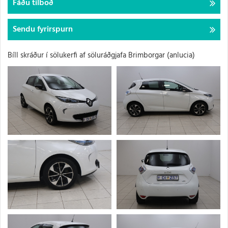
Fáðu tilboð
Sendu fyrirspurn
Bíll skráður í sölukerfi af söluráðgjafa Brimborgar
(anlucia)