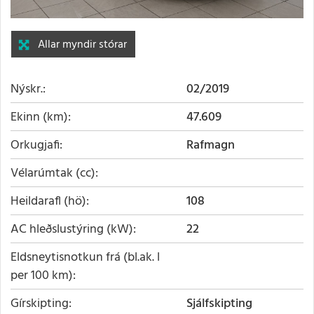
Allar myndir stórar
Nýskr.
02/2019
Ekinn (km)
47.609
Orkugjafi
Rafmagn
Vélarúmtak (cc)
Heildarafl (hö)
108
AC hleðslustýring (kW)
22
Eldsneytisnotkun frá (bl.ak. l
per 100 km)
Gírskipting
Sjálfskipting