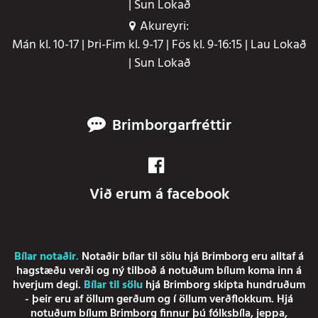
| Sun Lokað
Akureyri:
Mán kl. 10-17 | Þri-Fim kl. 9-17 | Fös kl. 9-16:15 | Lau Lokað
| Sun Lokað
Brimborgarfréttir
Við erum á facebook
Bílar notaðir
.
Notaðir bílar
til sölu hjá Brimborg eru alltaf á
hagstæðu verði og ný tilboð á notuðum bílum koma inn á
hverjum degi.
Bílar til sölu
hjá Brimborg skipta hundruðum
- þeir eru af öllum gerðum og í öllum verðflokkum. Hjá
notuðum bílum Brimborg finnur þú fólksbíla, jeppa,