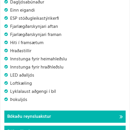
Dagljósabúnaður
Einn eigandi
ESP stöðugleikastýrikerfi
Fjarlægðarskynjari aftan
Fjarlægðarskynjari framan
Hiti í framsætum
Hraðastillir
Innstunga fyrir heimahleðslu
Innstunga fyrir hraðhleðslu
LED aðalljós
Loftkæling
Lyklalaust aðgengi í bíl
Þokuljós
Bókaðu reynsluakstur