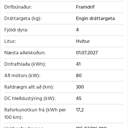
Drifbúnaður
Framdrif
Dráttargeta (kg)
Engin dráttargeta
Fjöldi dyra
4
Litur
Hvítur
Næsta aðalskoðun
01.07.2027
Drifrafhlaða (kWh)
41
Afl mótors (kW)
80
Rafdrægni allt að (km)
300
DC hleðslustýring (kW)
45
Raforkunotkun frá (kWh per
17,2
100 km)