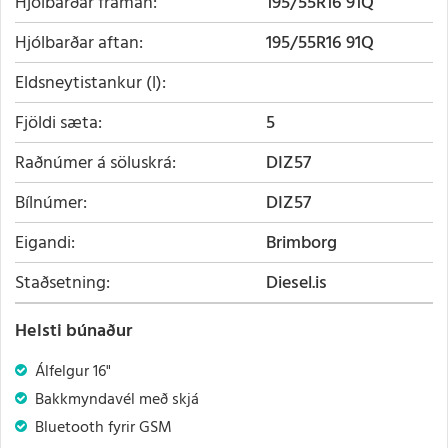
Hjólbarðar framan
195/55R16 91Q
Hjólbarðar aftan
195/55R16 91Q
Eldsneytistankur (l)
Fjöldi sæta
5
Raðnúmer á söluskrá
DIZ57
Bílnúmer
DIZ57
Eigandi
Brimborg
Staðsetning
Diesel.is
Helsti búnaður
Álfelgur 16"
Bakkmyndavél með skjá
Bluetooth fyrir GSM