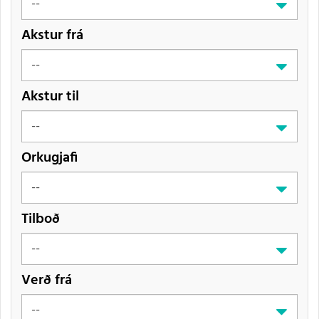
Akstur frá
Akstur til
Orkugjafi
Tilboð
Verð frá