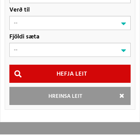
Verð til
Fjöldi sæta
Hefja
HREINSA LEIT
leit