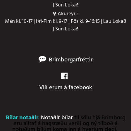
| Sun Lokað
Akureyri:
Mán kl. 10-17 | Þri-Fim kl. 9-17 | Fös kl. 9-16:15 | Lau Lokað
| Sun Lokað
Brimborgarfréttir
Við erum á facebook
Bílar notaðir
.
Notaðir bílar
til sölu hjá Brimborg
eru alltaf á hagstæðu verði og ný tilboð á
notuðum bílum koma inn á hverjum degi.