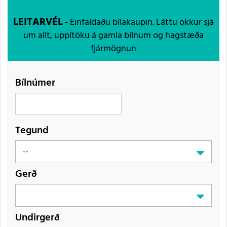
LEITARVÉL
- Einfaldaðu bílakaupin. Láttu okkur sjá
um allt, uppítöku á gamla bílnum og hagstæða
fjármögnun
Bílnúmer
Tegund
Gerð
Undirgerð