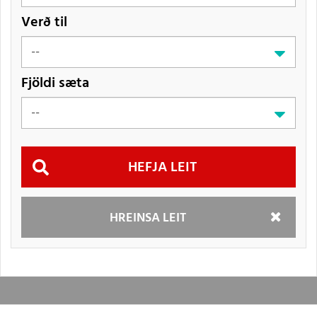
Verð til
Fjöldi sæta
Hefja
HREINSA LEIT
leit