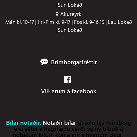
| Sun Lokað
Akureyri:
Mán kl. 10-17 | Þri-Fim kl. 9-17 | Fös kl. 9-16:15 | Lau Lokað
| Sun Lokað
Brimborgarfréttir
Við erum á facebook
Bílar notaðir
.
Notaðir bílar
til sölu hjá Brimborg
eru alltaf á hagstæðu verði og ný tilboð á
notuðum bílum koma inn á hverjum degi.