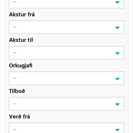
Akstur frá
Akstur til
Orkugjafi
Tilboð
Verð frá