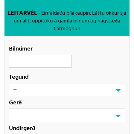
LEITARVÉL
- Einfaldaðu bílakaupin. Láttu okkur sjá
um allt, uppítöku á gamla bílnum og hagstæða
fjármögnun
Bílnúmer
Tegund
Gerð
Undirgerð