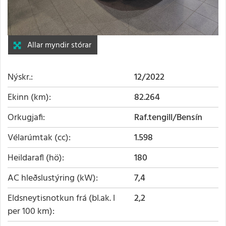
Allar myndir stórar
Nýskr.
12/2022
Ekinn (km)
82.264
Orkugjafi
Raf.tengill/Bensín
Vélarúmtak (cc)
1.598
Heildarafl (hö)
180
AC hleðslustýring (kW)
7,4
Eldsneytisnotkun frá (bl.ak. l
2,2
per 100 km)