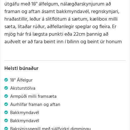
útgáfu með 18" álfelgum, nálægðarskynjurum að
framan og aftan ásamt bakkmyndavél, regnskynjari,
hraðastillir, leður á slitflötum á sætum, kælibox milli
sæta, litaðar rúður, aðfellanlegir speglar og fleira. Er
mjög hár frá lægsta punkti eða 22cm þannig að
auðvelt er að fara beint inn í bílinn og beint úr honum
Helsti búnaður
18" Álfelgur
Aksturstölva
Armpúði milli framsæta
Aurhlífar framan og aftan
Bakkmyndavél
Bakkmyndavél
Baksýnisspegill með sjálfvirkri dimmingu