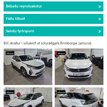
Bókaðu reynsluakstur
Fáðu tilboð
Sendu fyrirspurn
Bíll skráður í sölukerfi af söluráðgjafa Brimborgar
(anlucia)