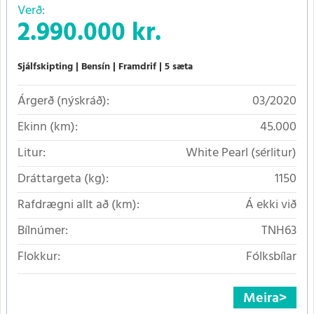
Verð:
2.990.000 kr.
Sjálfskipting
Bensín
Framdrif
5 sæta
Árgerð (nýskráð):
03/2020
Ekinn (km):
45.000
Litur:
White Pearl (sérlitur)
Dráttargeta (kg):
1150
Rafdrægni allt að (km):
Á ekki við
Bílnúmer:
TNH63
Flokkur:
Fólksbílar
Meira