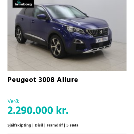
Peugeot 3008 Allure
Verð:
2.290.000 kr.
Sjálfskipting
Dísil
Framdrif
5 sæta