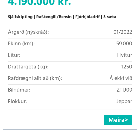
4.190.000 kr.
Sjálfskipting
Raf.tengill/Bensín
Fjórhjóladrif
5 sæta
Árgerð (nýskráð):
01/2022
Ekinn (km):
59.000
Litur:
Hvítur
Dráttargeta (kg):
1250
Rafdrægni allt að (km):
Á ekki við
Bílnúmer:
ZTU09
Flokkur:
Jeppar
Meira