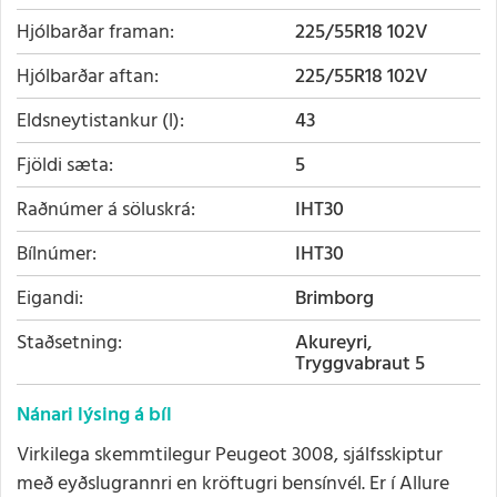
Hjólbarðar framan
225/55R18 102V
Hjólbarðar aftan
225/55R18 102V
Eldsneytistankur (l)
43
Fjöldi sæta
5
Raðnúmer á söluskrá
IHT30
Bílnúmer
IHT30
Eigandi
Brimborg
Staðsetning
Akureyri,
Tryggvabraut 5
Nánari lýsing á bíl
Virkilega skemmtilegur Peugeot 3008, sjálfsskiptur
með eyðslugrannri en kröftugri bensínvél. Er í Allure