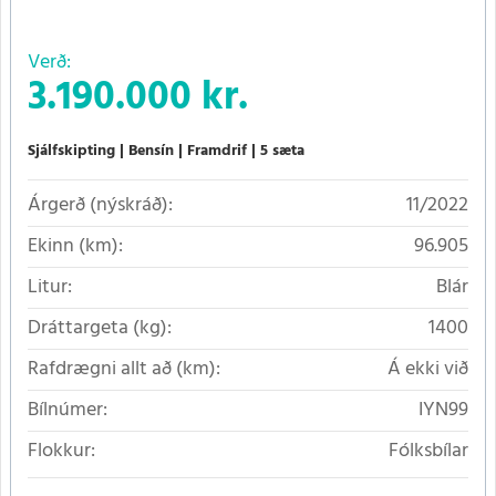
Verð:
3.190.000 kr.
Sjálfskipting
Bensín
Framdrif
5 sæta
Árgerð (nýskráð):
11/2022
Ekinn (km):
96.905
Litur:
Blár
Dráttargeta (kg):
1400
Rafdrægni allt að (km):
Á ekki við
Bílnúmer:
IYN99
Flokkur:
Fólksbílar