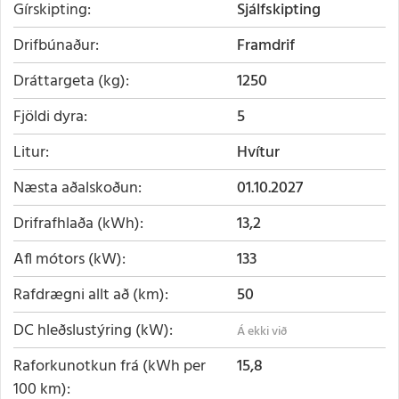
Gírskipting
Sjálfskipting
Drifbúnaður
Framdrif
Dráttargeta (kg)
1250
Fjöldi dyra
5
Litur
Hvítur
Næsta aðalskoðun
01.10.2027
Drifrafhlaða (kWh)
13,2
Afl mótors (kW)
133
Rafdrægni allt að (km)
50
DC hleðslustýring (kW)
Raforkunotkun frá (kWh per
15,8
100 km)