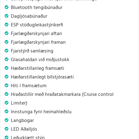
Bluetooth tengibúnaður
Dagljósabúnaður
ESP stöðugleikastýrikerfi
Fjarlægðarskynjari aftan
Fjarlægðarskynjari framan
Fjarstýrð samlæsing
Glasahaldari við miðjustokk
Hæðarstillanleg framsæti
Hæðarstillanlegt bílstjórasæti
Hiti í framsætum
Hraðastillir með hraðatakmarkara (Cruise control
Limiter)
Innstunga fyrir heimahleðslu
Langbogar
LED Aðalljós
Leðurklætt stýri