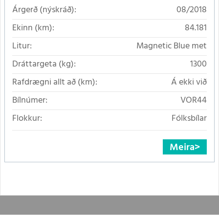
Árgerð (nýskráð):
08/2018
Ekinn (km):
84.181
Litur:
Magnetic Blue met
Dráttargeta (kg):
1300
Rafdrægni allt að (km):
Á ekki við
Bílnúmer:
VOR44
Flokkur:
Fólksbílar
Meira