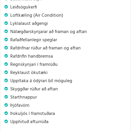
Leiðsögukerfi
Loftkæling (Air Condition)
Lyklalaust aðgengi
Nálægðarskynjarar að framan og aftan
Rafaðfellanlegir speglar
Rafdrifnar rúður að framan og aftan
Rafdrifin handbremsa
Regnskynjari í framrúðu
Reyklaust ökutæki
Uppítaka á ódýrari bíl möguleg
Skyggðar rúður að aftan
Starthnappur
Þjófavörn
Þokuljós í framstuðara
Upphituð afturrúða