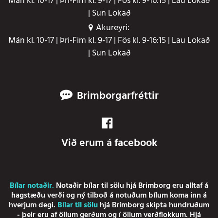
Mán kl. 10-17 | Þri-Fim kl. 9-17 | Fös kl. 9-16:15 | Lau Lokað
| Sun Lokað
Akureyri:
Mán kl. 10-17 | Þri-Fim kl. 9-17 | Fös kl. 9-16:15 | Lau Lokað
| Sun Lokað
Brimborgarfréttir
Við erum á facebook
Bílar notaðir
.
Notaðir bílar
til sölu hjá Brimborg eru alltaf á
hagstæðu verði og ný tilboð á notuðum bílum koma inn á
hverjum degi.
Bílar til sölu
hjá Brimborg skipta hundruðum
- þeir eru af öllum gerðum og í öllum verðflokkum. Hjá