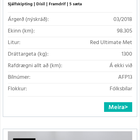
Sjálfskipting
Dísil
Framdrif
5 sæta
Árgerð (nýskráð):
03/2018
Ekinn (km):
98.305
Litur:
Red Ultimate Met
Dráttargeta (kg):
1300
Rafdrægni allt að (km):
Á ekki við
Bílnúmer:
AFP13
Flokkur:
Fólksbílar
Meira