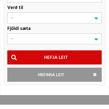
Verð til
Fjöldi sæta
Hefja
HREINSA LEIT
leit