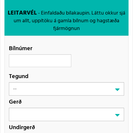
LEITARVÉL
- Einfaldaðu bílakaupin. Láttu okkur sjá
um allt, uppítöku á gamla bílnum og hagstæða
fjármögnun
Bílnúmer
Tegund
Gerð
Undirgerð