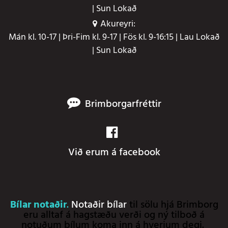
| Sun Lokað
Akureyri:
Mán kl. 10-17 | Þri-Fim kl. 9-17 | Fös kl. 9-16:15 | Lau Lokað
| Sun Lokað
Brimborgarfréttir
Við erum á facebook
Bílar notaðir
.
Notaðir bílar
til sölu hjá Brimborg
eru alltaf á hagstæðu verði og ný tilboð á
notuðum bílum koma inn á hverjum degi.