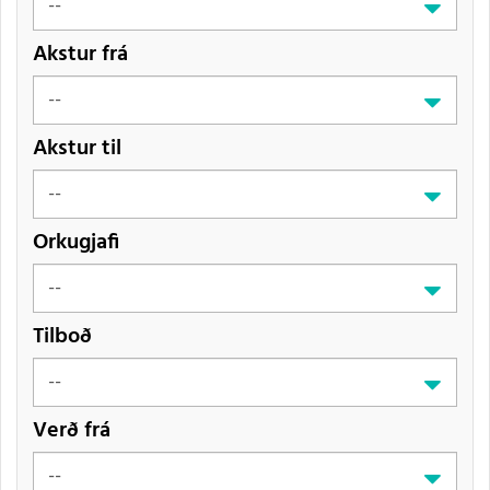
Akstur frá
Akstur til
Orkugjafi
Tilboð
Verð frá