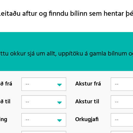
Leitaðu aftur og finndu bílinn sem hentar þé
áttu okkur sjá um allt, uppítöku á gamla bílnum o
ð frá
Akstur frá
ð til
Akstur til
ing
Orkugjafi