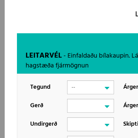
LEITARVÉL
- Einfaldaðu bílakaupin. L
hagstæða fjármögnun
Tegund
Árger
Gerð
Árger
Undirgerð
Skipt