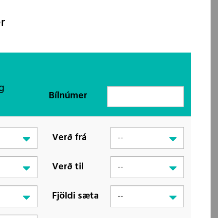
r
g
Bílnúmer
Verð frá
Verð til
Fjöldi sæta