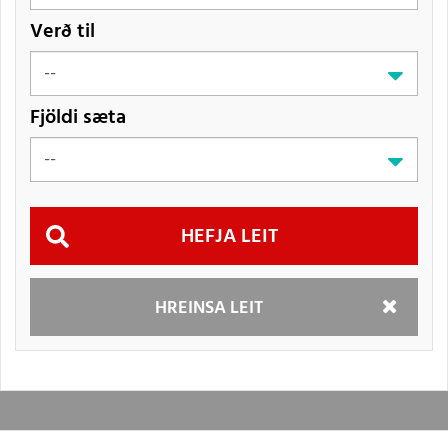
Verð til
Fjöldi sæta
Hefja
HREINSA LEIT
leit