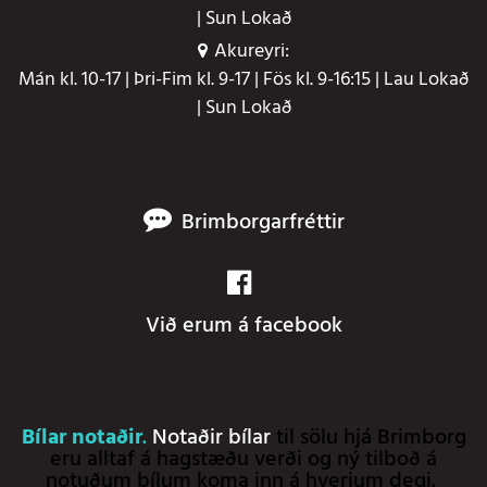
| Sun Lokað
Akureyri:
Mán kl. 10-17 | Þri-Fim kl. 9-17 | Fös kl. 9-16:15 | Lau Lokað
| Sun Lokað
Brimborgarfréttir
Við erum á facebook
Bílar notaðir
.
Notaðir bílar
til sölu hjá Brimborg
eru alltaf á hagstæðu verði og ný tilboð á
notuðum bílum koma inn á hverjum degi.