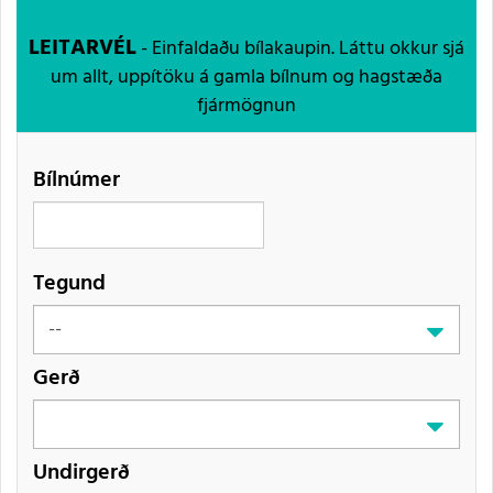
LEITARVÉL
- Einfaldaðu bílakaupin. Láttu okkur sjá
um allt, uppítöku á gamla bílnum og hagstæða
fjármögnun
Bílnúmer
Tegund
Gerð
Undirgerð