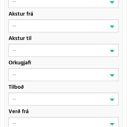
Akstur frá
Akstur til
Orkugjafi
Tilboð
Verð frá