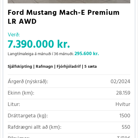
Ford Mustang Mach-E Premium
LR AWD
Verð:
7.390.000 kr.
295.600
kr.
Langtímaleiga á mánuði í 36 mánuði:
Sjálfskipting
Rafmagn
Fjórhjóladrif
5 sæta
Árgerð (nýskráð):
02/2024
Ekinn (km):
28.159
Litur:
Hvítur
Dráttargeta (kg):
1500
Rafdrægni allt að (km):
550