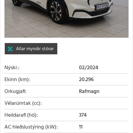
Allar myndir stórar
Nýskr.
02/2024
Ekinn (km)
20.296
Orkugjafi
Rafmagn
Vélarúmtak (cc)
Heildarafl (hö)
374
AC hleðslustýring (kW)
11