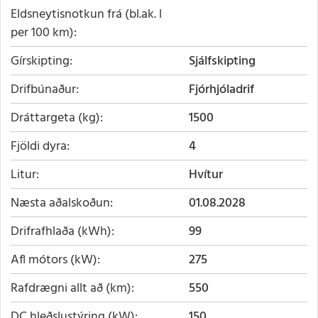
Eldsneytisnotkun frá (bl.ak. l
per 100 km)
Gírskipting
Sjálfskipting
Drifbúnaður
Fjórhjóladrif
Dráttargeta (kg)
1500
Fjöldi dyra
4
Litur
Hvítur
Næsta aðalskoðun
01.08.2028
Drifrafhlaða (kWh)
99
Afl mótors (kW)
275
Rafdrægni allt að (km)
550
DC hleðslustýring (kW)
150