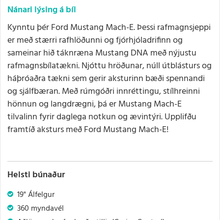
Nánari lýsing á bíl
Kynntu þér Ford Mustang Mach-E. Þessi rafmagnsjeppi
er með stærri rafhlöðunni og fjórhjóladrifinn og
sameinar hið táknræna Mustang DNA með nýjustu
rafmagnsbílatækni. Njóttu hröðunar, núll útblásturs og
háþróaðra tækni sem gerir aksturinn bæði spennandi
og sjálfbæran. Með rúmgóðri innréttingu, stílhreinni
hönnun og langdrægni, þá er Mustang Mach-E
tilvalinn fyrir daglega notkun og ævintýri. Upplifðu
framtíð aksturs með Ford Mustang Mach-E!
Helsti búnaður
19" Álfelgur
360 myndavél