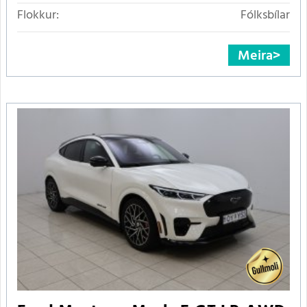
Flokkur:
Fólksbílar
Meira