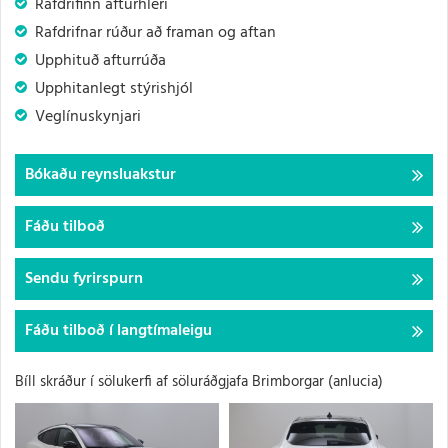
Rafdrifinn afturhleri
Rafdrifnar rúður að framan og aftan
Upphituð afturrúða
Upphitanlegt stýrishjól
Veglínuskynjari
Bókaðu reynsluakstur
Fáðu tilboð
Sendu fyrirspurn
Fáðu tilboð í langtímaleigu
Bíll skráður í sölukerfi af söluráðgjafa Brimborgar
(anlucia)