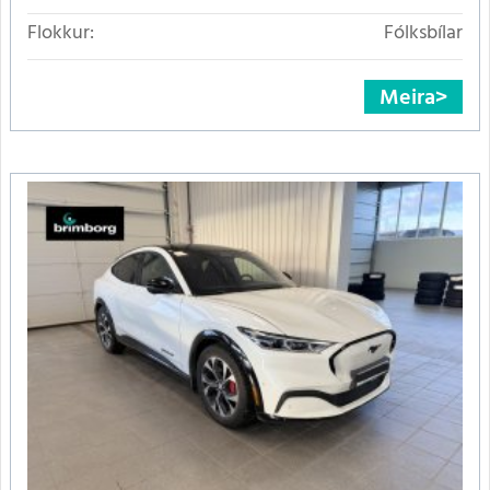
Flokkur:
Fólksbílar
Meira