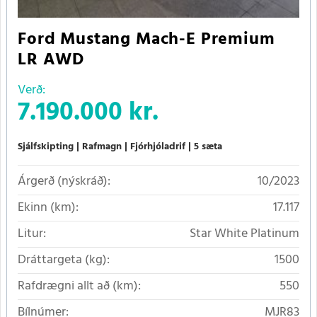
Ford Mustang Mach-E Premium
LR AWD
Verð:
7.190.000 kr.
Sjálfskipting
Rafmagn
Fjórhjóladrif
5 sæta
Árgerð (nýskráð):
10/2023
Ekinn (km):
17.117
Litur:
Star White Platinum
Dráttargeta (kg):
1500
Rafdrægni allt að (km):
550
Bílnúmer:
MJR83