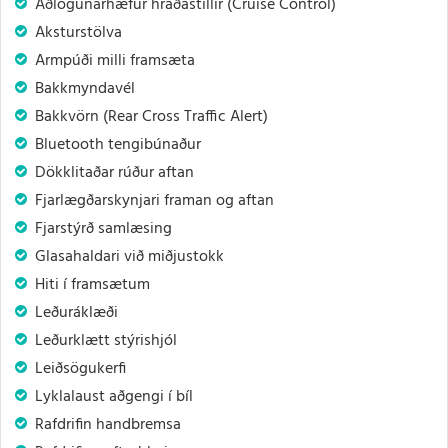
Aðlögunarhæfur hraðastillir (Cruise Control)
Aksturstölva
Armpúði milli framsæta
Bakkmyndavél
Bakkvörn (Rear Cross Traffic Alert)
Bluetooth tengibúnaður
Dökklitaðar rúður aftan
Fjarlægðarskynjari framan og aftan
Fjarstýrð samlæsing
Glasahaldari við miðjustokk
Hiti í framsætum
Leðuráklæði
Leðurklætt stýrishjól
Leiðsögukerfi
Lyklalaust aðgengi í bíl
Rafdrifin handbremsa