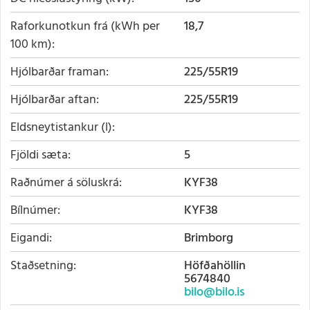
Raforkunotkun frá (kWh per
18,7
100 km)
Hjólbarðar framan
225/55R19
Hjólbarðar aftan
225/55R19
Eldsneytistankur (l)
Fjöldi sæta
5
Raðnúmer á söluskrá
KYF38
Bílnúmer
KYF38
Eigandi
Brimborg
Staðsetning
Höfðahöllin
5674840
bilo@bilo.is