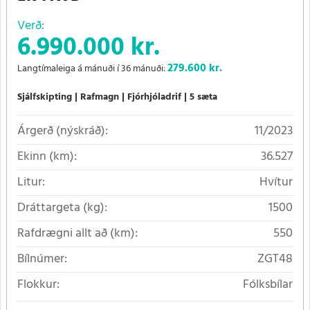
Verð:
6.990.000 kr.
279.600
kr.
Langtímaleiga á mánuði í 36 mánuði:
Sjálfskipting
Rafmagn
Fjórhjóladrif
5 sæta
Árgerð (nýskráð):
11/2023
Ekinn (km):
36.527
Litur:
Hvítur
Dráttargeta (kg):
1500
Rafdrægni allt að (km):
550
Bílnúmer:
ZGT48
Flokkur:
Fólksbílar