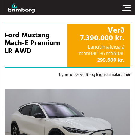
Verð
Ford Mustang
7.390.000 kr.
Mach-E Premium
Langtímaleiga á
LR AWD
mánuði í 36 mánuði:
295.600 kr.
Kynntu þér verð- og leiguskilmálana
hér