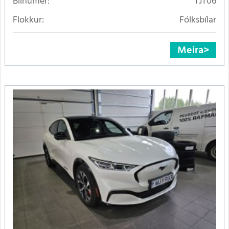
Bílnúmer:
TJT06
Flokkur:
Fólksbílar
Meira