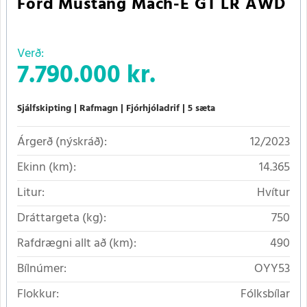
Ford Mustang Mach-E GT LR AWD
Verð:
7.790.000 kr.
Sjálfskipting
Rafmagn
Fjórhjóladrif
5 sæta
Árgerð (nýskráð):
12/2023
Ekinn (km):
14.365
Litur:
Hvítur
Dráttargeta (kg):
750
Rafdrægni allt að (km):
490
Bílnúmer:
OYY53
Flokkur:
Fólksbílar