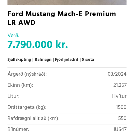
Ford Mustang Mach-E Premium
LR AWD
Verð:
7.790.000 kr.
Sjálfskipting
Rafmagn
Fjórhjóladrif
5 sæta
Árgerð (nýskráð):
03/2024
Ekinn (km):
21.257
Litur:
Hvítur
Dráttargeta (kg):
1500
Rafdrægni allt að (km):
550
Bílnúmer:
IUS47