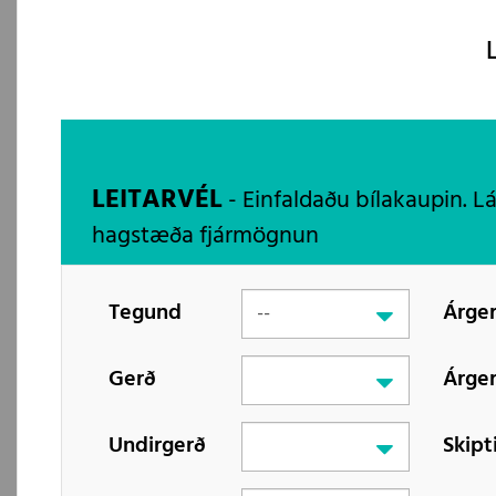
LEITARVÉL
- Einfaldaðu bílakaupin. L
hagstæða fjármögnun
Tegund
Árger
Gerð
Árger
Undirgerð
Skipt