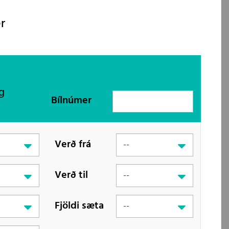
r
g
Bílnúmer
Verð frá
Verð til
Fjöldi sæta