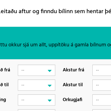
Leitaðu aftur og finndu bílinn sem hentar þé
áttu okkur sjá um allt, uppítöku á gamla bílnum o
ð frá
Akstur frá
ð til
Akstur til
ing
Orkugjafi