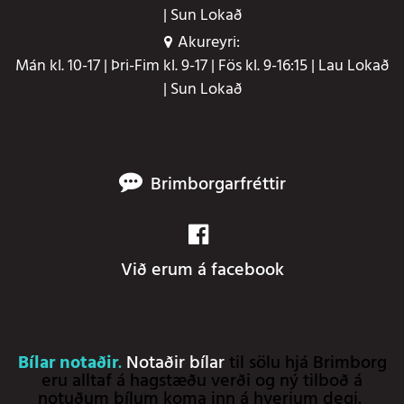
| Sun Lokað
Akureyri:
Mán kl. 10-17 | Þri-Fim kl. 9-17 | Fös kl. 9-16:15 | Lau Lokað
| Sun Lokað
Brimborgarfréttir
Við erum á facebook
Bílar notaðir
.
Notaðir bílar
til sölu hjá Brimborg
eru alltaf á hagstæðu verði og ný tilboð á
notuðum bílum koma inn á hverjum degi.