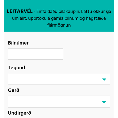
LEITARVÉL
- Einfaldaðu bílakaupin. Láttu okkur sjá
um allt, uppítöku á gamla bílnum og hagstæða
fjármögnun
Bílnúmer
Tegund
Gerð
Undirgerð