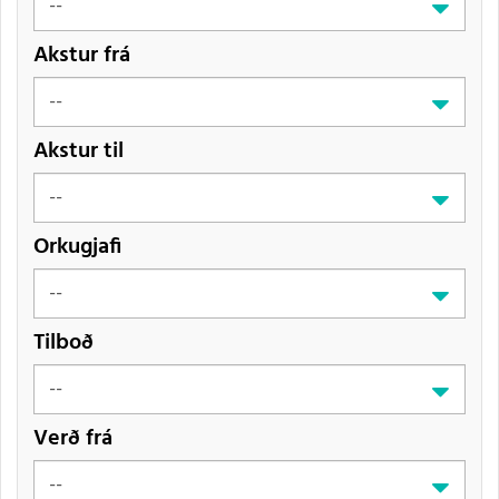
Akstur frá
Akstur til
Orkugjafi
Tilboð
Verð frá