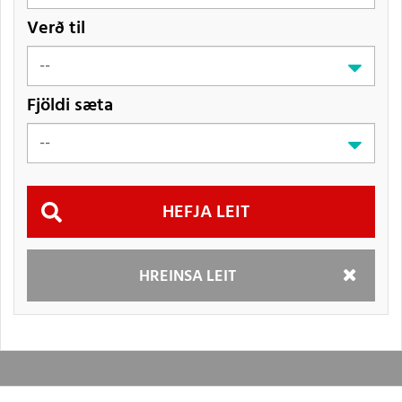
Verð til
Fjöldi sæta
Hefja
HREINSA LEIT
leit