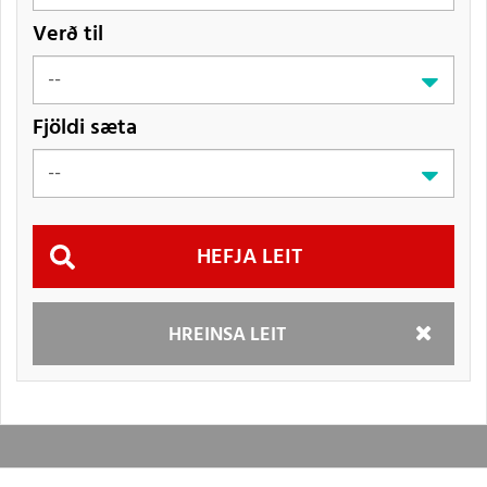
Verð til
Fjöldi sæta
Hefja
HREINSA LEIT
leit