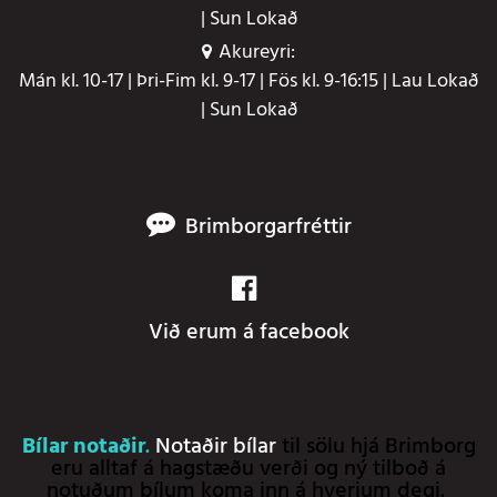
| Sun Lokað
Akureyri:
Mán kl. 10-17 | Þri-Fim kl. 9-17 | Fös kl. 9-16:15 | Lau Lokað
| Sun Lokað
Brimborgarfréttir
Við erum á facebook
Bílar notaðir
.
Notaðir bílar
til sölu hjá Brimborg
eru alltaf á hagstæðu verði og ný tilboð á
notuðum bílum koma inn á hverjum degi.