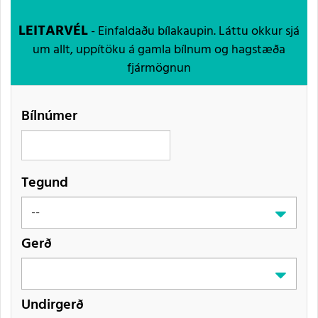
LEITARVÉL
- Einfaldaðu bílakaupin. Láttu okkur sjá
um allt, uppítöku á gamla bílnum og hagstæða
fjármögnun
Bílnúmer
Tegund
Gerð
Undirgerð