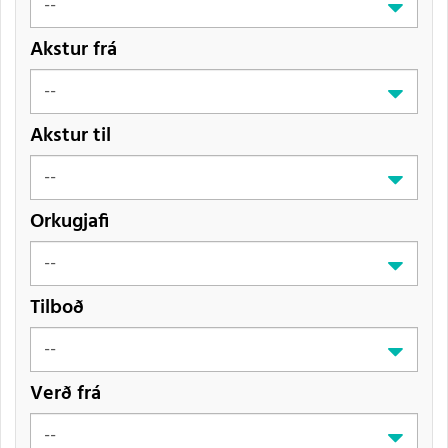
Akstur frá
Akstur til
Orkugjafi
Tilboð
Verð frá