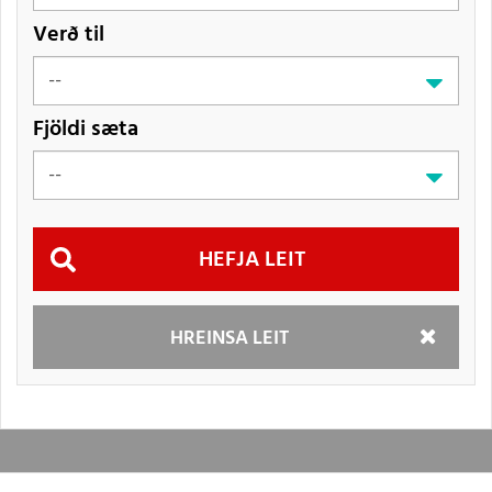
Verð til
Fjöldi sæta
Hefja
HREINSA LEIT
leit