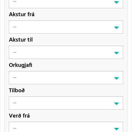
Akstur frá
Akstur til
Orkugjafi
Tilboð
Verð frá