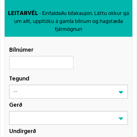
LEITARVÉL
- Einfaldaðu bílakaupin. Láttu okkur sjá
um allt, uppítöku á gamla bílnum og hagstæða
fjármögnun
Bílnúmer
Tegund
Gerð
Undirgerð