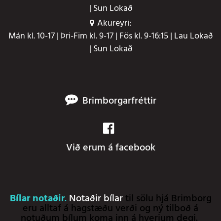
| Sun Lokað
Akureyri:
Mán kl. 10-17 | Þri-Fim kl. 9-17 | Fös kl. 9-16:15 | Lau Lokað
| Sun Lokað
Brimborgarfréttir
Við erum á facebook
Bílar notaðir
.
Notaðir bílar
til sölu hjá Brimborg
eru alltaf á hagstæðu verði og ný tilboð á
notuðum bílum koma inn á hverjum degi.