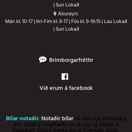
| Sun Lokað
Akureyri:
Mán kl. 10-17 | Þri-Fim kl. 9-17 | Fös kl. 9-16:15 | Lau Lokað
| Sun Lokað
Brimborgarfréttir
Við erum á facebook
Bílar notaðir
.
Notaðir bílar
til sölu hjá Brimborg
eru alltaf á hagstæðu verði og ný tilboð á
notuðum bílum koma inn á hverjum degi.