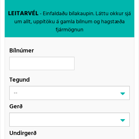
LEITARVÉL
- Einfaldaðu bílakaupin. Láttu okkur sjá
um allt, uppítöku á gamla bílnum og hagstæða
fjármögnun
Bílnúmer
Tegund
Gerð
Undirgerð