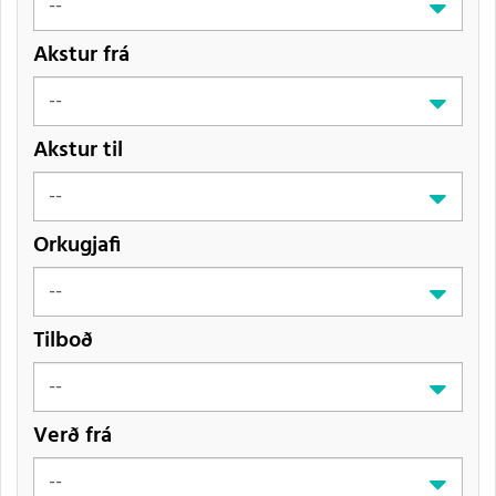
Akstur frá
Akstur til
Orkugjafi
Tilboð
Verð frá