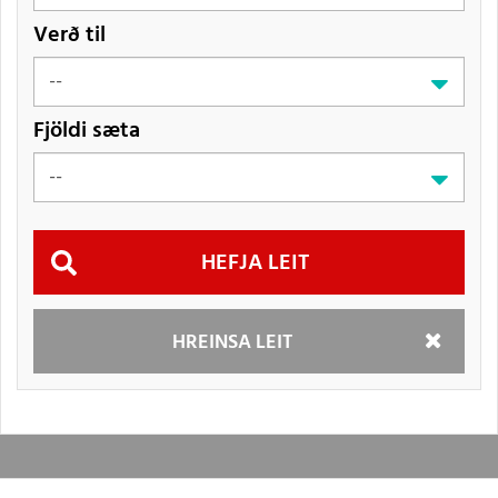
Verð til
Fjöldi sæta
Hefja
HREINSA LEIT
leit