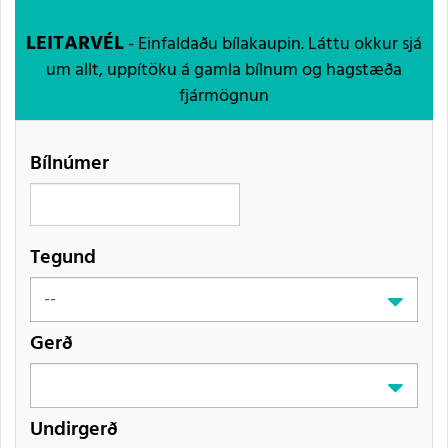
LEITARVÉL
- Einfaldaðu bílakaupin. Láttu okkur sjá
um allt, uppítöku á gamla bílnum og hagstæða
fjármögnun
Bílnúmer
Tegund
Gerð
Undirgerð