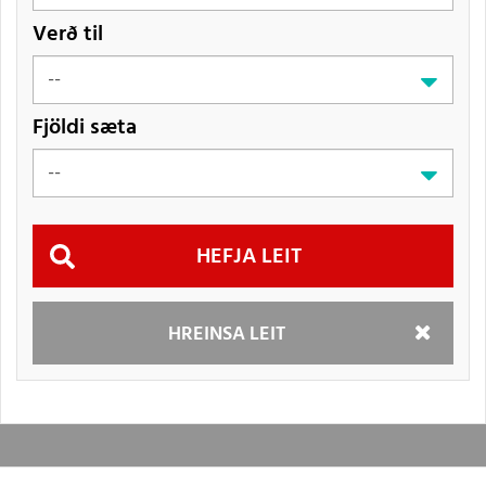
Verð til
Fjöldi sæta
Hefja
HREINSA LEIT
leit