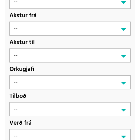
Akstur frá
Akstur til
Orkugjafi
Tilboð
Verð frá