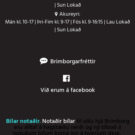
| Sun Lokað
Akureyri:
Mán kl. 10-17 | Þri-Fim kl. 9-17 | Fös kl. 9-16:15 | Lau Lokað
| Sun Lokað
Brimborgarfréttir
Við erum á facebook
Bílar notaðir
.
Notaðir bílar
til sölu hjá Brimborg
eru alltaf á hagstæðu verði og ný tilboð á
notuðum bílum koma inn á hverjum degi.