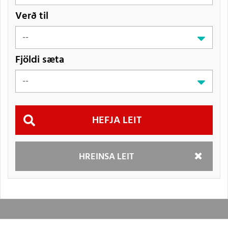
Verð til
Fjöldi sæta
Hefja
HREINSA LEIT
leit