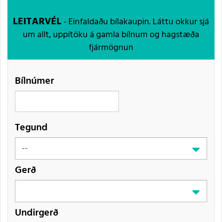
LEITARVÉL
- Einfaldaðu bílakaupin. Láttu okkur sjá
um allt, uppítöku á gamla bílnum og hagstæða
fjármögnun
Bílnúmer
Tegund
Gerð
Undirgerð