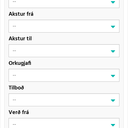
Akstur frá
Akstur til
Orkugjafi
Tilboð
Verð frá