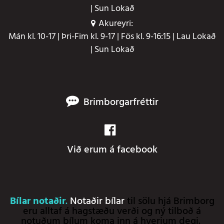
| Sun Lokað
Akureyri:
Mán kl. 10-17 | Þri-Fim kl. 9-17 | Fös kl. 9-16:15 | Lau Lokað
| Sun Lokað
Brimborgarfréttir
Við erum á facebook
Bílar notaðir
.
Notaðir bílar
til sölu hjá Brimborg
eru alltaf á hagstæðu verði og ný tilboð á
notuðum bílum koma inn á hverjum degi.