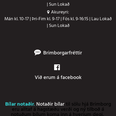
| Sun Lokað
Akureyri:
Mán kl. 10-17 | Þri-Fim kl. 9-17 | Fös kl. 9-16:15 | Lau Lokað
| Sun Lokað
Brimborgarfréttir
Við erum á facebook
Bílar notaðir
.
Notaðir bílar
til sölu hjá Brimborg
eru alltaf á hagstæðu verði og ný tilboð á
notuðum bílum koma inn á hverjum degi.