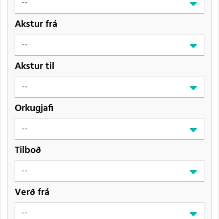
Akstur frá
Akstur til
Orkugjafi
Tilboð
Verð frá