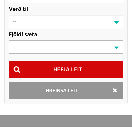
Verð til
Fjöldi sæta
Hefja
HREINSA LEIT
leit