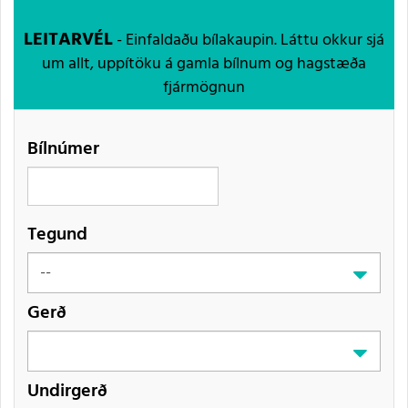
LEITARVÉL
- Einfaldaðu bílakaupin. Láttu okkur sjá
um allt, uppítöku á gamla bílnum og hagstæða
fjármögnun
Bílnúmer
Tegund
Gerð
Undirgerð