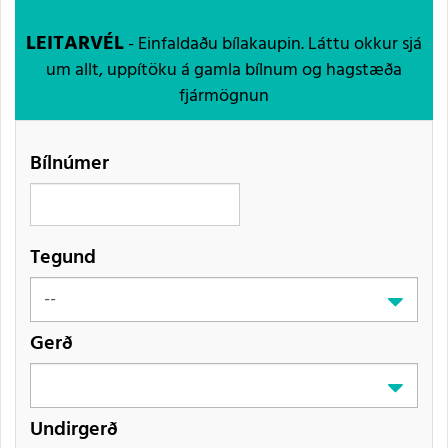
LEITARVÉL
- Einfaldaðu bílakaupin. Láttu okkur sjá
um allt, uppítöku á gamla bílnum og hagstæða
fjármögnun
Bílnúmer
Tegund
Gerð
Undirgerð