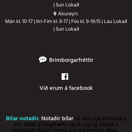
| Sun Lokað
Akureyri:
Mán kl. 10-17 | Þri-Fim kl. 9-17 | Fös kl. 9-16:15 | Lau Lokað
| Sun Lokað
Brimborgarfréttir
Við erum á facebook
Bílar notaðir
.
Notaðir bílar
til sölu hjá Brimborg
eru alltaf á hagstæðu verði og ný tilboð á
notuðum bílum koma inn á hverjum degi.