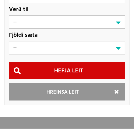
Verð til
Fjöldi sæta
Hefja
HREINSA LEIT
leit