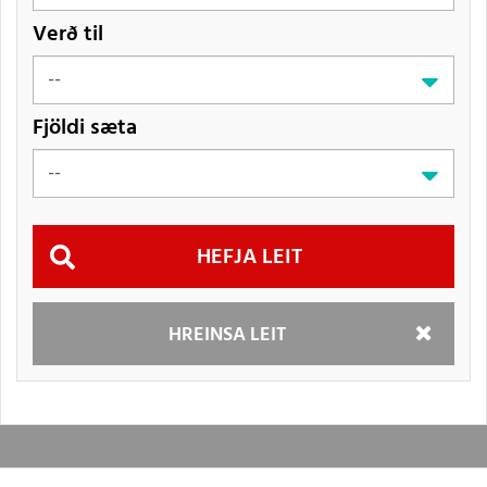
Verð til
Fjöldi sæta
Hefja
HREINSA LEIT
leit