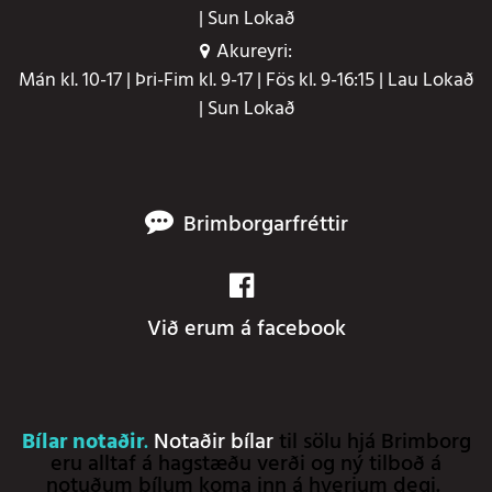
| Sun Lokað
Akureyri:
Mán kl. 10-17 | Þri-Fim kl. 9-17 | Fös kl. 9-16:15 | Lau Lokað
| Sun Lokað
Brimborgarfréttir
Við erum á facebook
Bílar notaðir
.
Notaðir bílar
til sölu hjá Brimborg
eru alltaf á hagstæðu verði og ný tilboð á
notuðum bílum koma inn á hverjum degi.