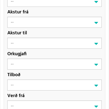
Akstur frá
Akstur til
Orkugjafi
Tilboð
Verð frá