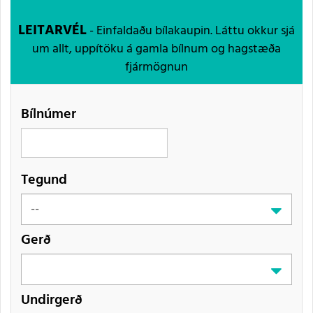
LEITARVÉL
- Einfaldaðu bílakaupin. Láttu okkur sjá
um allt, uppítöku á gamla bílnum og hagstæða
fjármögnun
Bílnúmer
Tegund
Gerð
Undirgerð