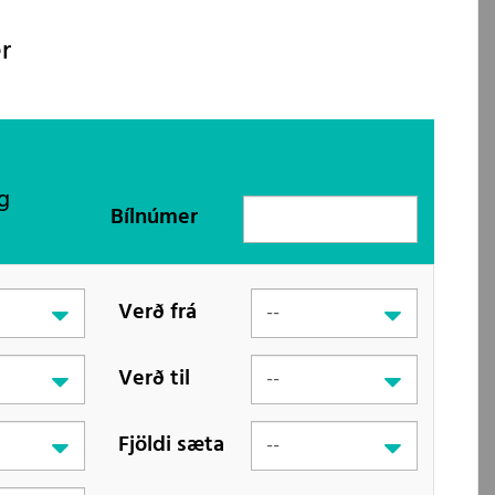
r
g
Bílnúmer
Verð frá
Verð til
Fjöldi sæta