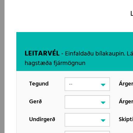
LEITARVÉL
- Einfaldaðu bílakaupin. L
hagstæða fjármögnun
Tegund
Árger
Gerð
Árger
Undirgerð
Skipt