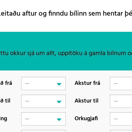
Leitaðu aftur og finndu bílinn sem hentar þé
áttu okkur sjá um allt, uppítöku á gamla bílnum o
ð frá
Akstur frá
ð til
Akstur til
ing
Orkugjafi