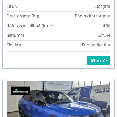
Litur:
Ljósgrár
Dráttargeta (kg):
Engin dráttargeta
Rafdrægni allt að (km):
406
Bílnúmer:
SZN54
Flokkur:
Enginn flokkur
Meira