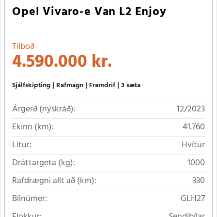
Opel Vivaro-e Van L2 Enjoy
Tilboð
4.590.000 kr.
Sjálfskipting
Rafmagn
Framdrif
3 sæta
Árgerð (nýskráð):
12/2023
Ekinn (km):
41.760
Litur:
Hvítur
Dráttargeta (kg):
1000
Rafdrægni allt að (km):
330
Bílnúmer:
GLH27
Flokkur:
Sendibílar