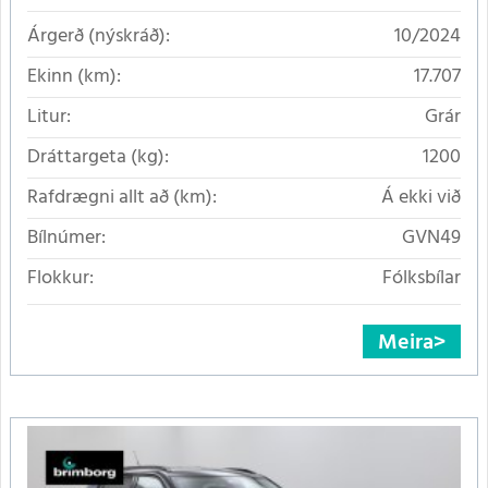
Árgerð (nýskráð):
10/2024
Ekinn (km):
17.707
Litur:
Grár
Dráttargeta (kg):
1200
Rafdrægni allt að (km):
Á ekki við
Bílnúmer:
GVN49
Flokkur:
Fólksbílar
Meira