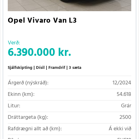
Opel Vivaro Van L3
Verð:
6.390.000 kr.
Sjálfskipting
Dísil
Framdrif
3 sæta
Árgerð (nýskráð):
12/2024
Ekinn (km):
54.618
Litur:
Grár
Dráttargeta (kg):
2500
Rafdrægni allt að (km):
Á ekki við