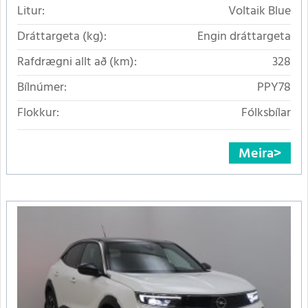
Litur:
Voltaik Blue
Dráttargeta (kg):
Engin dráttargeta
Rafdrægni allt að (km):
328
Bílnúmer:
PPY78
Flokkur:
Fólksbílar
Meira