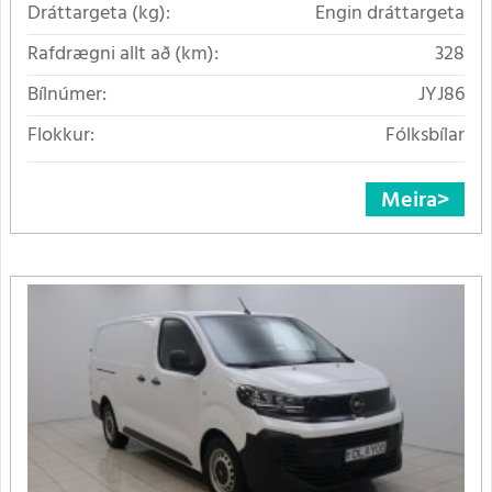
Dráttargeta (kg):
Engin dráttargeta
Rafdrægni allt að (km):
328
Bílnúmer:
JYJ86
Flokkur:
Fólksbílar
Meira