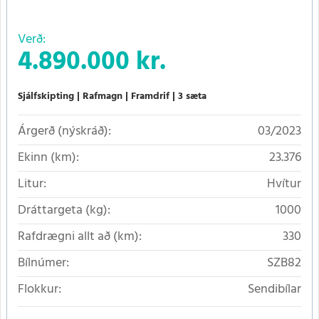
Verð:
4.890.000 kr.
Sjálfskipting
Rafmagn
Framdrif
3 sæta
Árgerð (nýskráð):
03/2023
Ekinn (km):
23.376
Litur:
Hvítur
Dráttargeta (kg):
1000
Rafdrægni allt að (km):
330
Bílnúmer:
SZB82
Flokkur:
Sendibílar