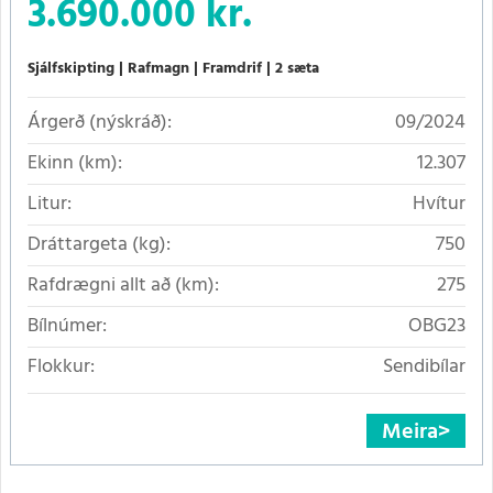
3.690.000 kr.
Sjálfskipting
Rafmagn
Framdrif
2 sæta
Árgerð (nýskráð):
09/2024
Ekinn (km):
12.307
Litur:
Hvítur
Dráttargeta (kg):
750
Rafdrægni allt að (km):
275
Bílnúmer:
OBG23
Flokkur:
Sendibílar
Meira