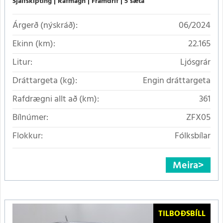
Sjálfskipting
Rafmagn
Framdrif
5 sæta
Árgerð (nýskráð):
06/2024
Ekinn (km):
22.165
Litur:
Ljósgrár
Dráttargeta (kg):
Engin dráttargeta
Rafdrægni allt að (km):
361
Bílnúmer:
ZFX05
Flokkur:
Fólksbílar
Meira
TILBOÐSBÍLL