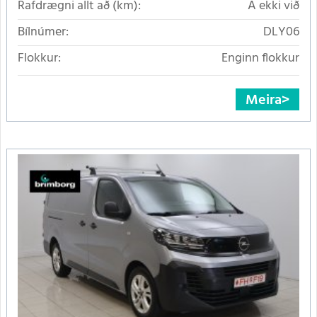
Rafdrægni allt að (km):
Á ekki við
Bílnúmer:
DLY06
Flokkur:
Enginn flokkur
Meira