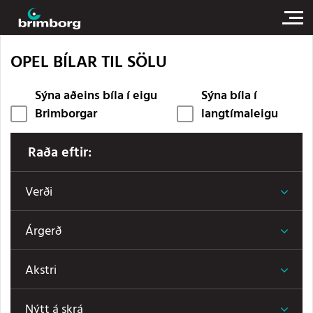
OPEL BÍLAR TIL SÖLU
Sýna aðeins bíla í eigu
Sýna bíla í
Brimborgar
langtímaleigu
Raða eftir:
Verði
Árgerð
Akstri
Nýtt á skrá