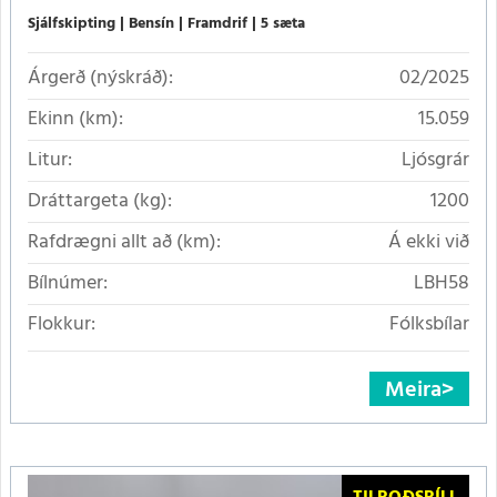
Sjálfskipting
Bensín
Framdrif
5 sæta
Árgerð (nýskráð):
02/2025
Ekinn (km):
15.059
Litur:
Ljósgrár
Dráttargeta (kg):
1200
Rafdrægni allt að (km):
Á ekki við
Bílnúmer:
LBH58
Flokkur:
Fólksbílar
Meira