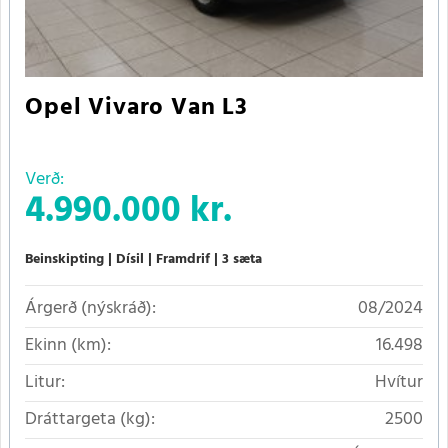
Opel Vivaro Van L3
Verð:
4.990.000 kr.
Beinskipting
Dísil
Framdrif
3 sæta
Árgerð (nýskráð):
08/2024
Ekinn (km):
16.498
Litur:
Hvítur
Dráttargeta (kg):
2500