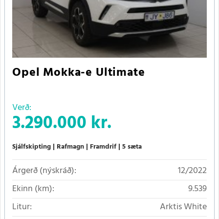
Opel Mokka-e Ultimate
Verð:
3.290.000 kr.
Sjálfskipting
Rafmagn
Framdrif
5 sæta
Árgerð (nýskráð):
12/2022
Ekinn (km):
9.539
Litur:
Arktis White