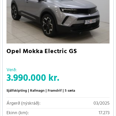
Opel Mokka Electric GS
Verð:
3.990.000 kr.
Sjálfskipting
Rafmagn
Framdrif
5 sæta
Árgerð (nýskráð):
03/2025
Ekinn (km):
17.273