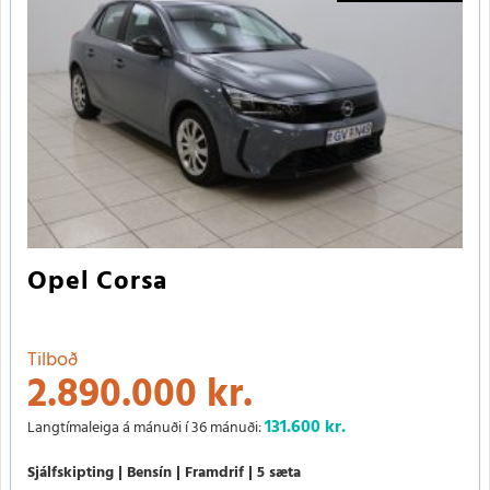
Opel Corsa
Tilboð
2.890.000 kr.
131.600
kr.
Langtímaleiga á mánuði í 36 mánuði:
Sjálfskipting
Bensín
Framdrif
5 sæta