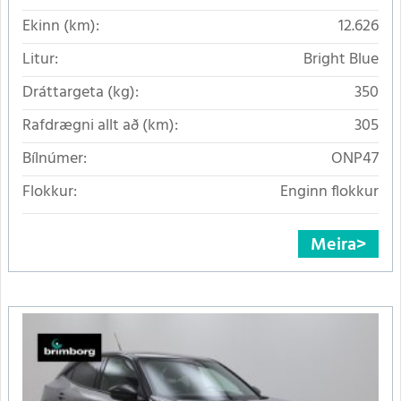
Ekinn (km):
12.626
Litur:
Bright Blue
Dráttargeta (kg):
350
Rafdrægni allt að (km):
305
Bílnúmer:
ONP47
Flokkur:
Enginn flokkur
Meira