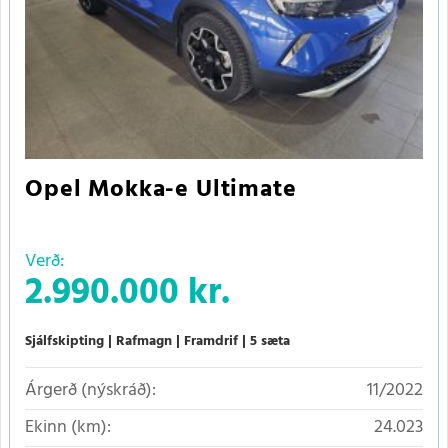
Opel Mokka-e Ultimate
Verð:
2.990.000 kr.
Sjálfskipting
Rafmagn
Framdrif
5 sæta
Árgerð (nýskráð):
11/2022
Ekinn (km):
24.023