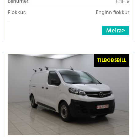
Bílnúmer:
FHF19
Flokkur:
Enginn flokkur
Meira
TILBOÐSBÍLL