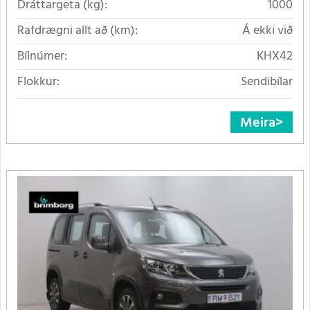
Dráttargeta (kg):
1000
Rafdrægni allt að (km):
Á ekki við
Bílnúmer:
KHX42
Flokkur:
Sendibílar
Meira