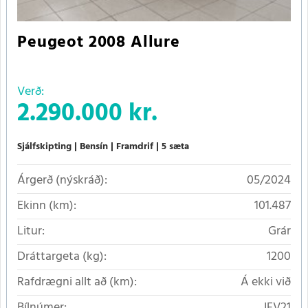
Peugeot 2008 Allure
Verð:
2.290.000 kr.
Sjálfskipting
Bensín
Framdrif
5 sæta
Árgerð (nýskráð):
05/2024
Ekinn (km):
101.487
Litur:
Grár
Dráttargeta (kg):
1200
Rafdrægni allt að (km):
Á ekki við
Bílnúmer:
IFV21