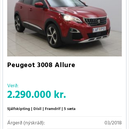
Peugeot 3008 Allure
Verð:
2.290.000 kr.
Sjálfskipting
Dísil
Framdrif
5 sæta
Árgerð (nýskráð):
03/2018