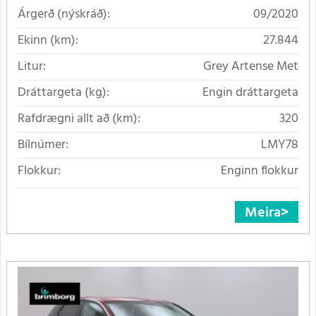
Árgerð (nýskráð):
09/2020
Ekinn (km):
27.844
Litur:
Grey Artense Met
Dráttargeta (kg):
Engin dráttargeta
Rafdrægni allt að (km):
320
Bílnúmer:
LMY78
Flokkur:
Enginn flokkur
Meira