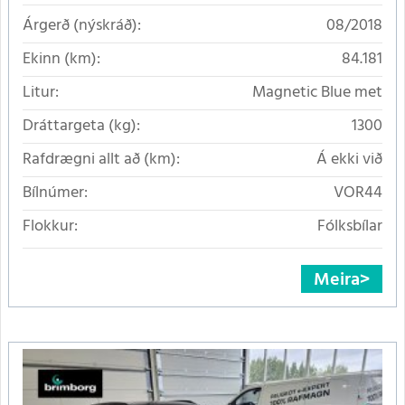
Árgerð (nýskráð):
08/2018
Ekinn (km):
84.181
Litur:
Magnetic Blue met
Dráttargeta (kg):
1300
Rafdrægni allt að (km):
Á ekki við
Bílnúmer:
VOR44
Flokkur:
Fólksbílar
Meira