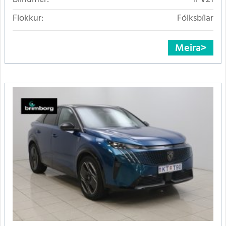
Flokkur:
Fólksbílar
Meira