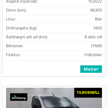
Árgerð (nýskráð):
11/2022
Ekinn (km):
96.905
Litur:
Blár
Dráttargeta (kg):
1400
Rafdrægni allt að (km):
Á ekki við
Bílnúmer:
IYN99
Flokkur:
Fólksbílar
Meira
TILBOÐSBÍLL