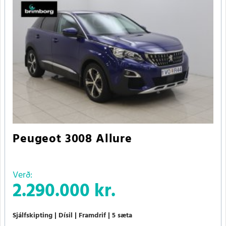
Peugeot 3008 Allure
Verð:
2.290.000 kr.
Sjálfskipting
Dísil
Framdrif
5 sæta