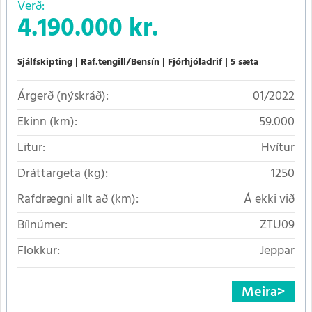
Verð:
4.190.000 kr.
Sjálfskipting
Raf.tengill/Bensín
Fjórhjóladrif
5 sæta
Árgerð (nýskráð):
01/2022
Ekinn (km):
59.000
Litur:
Hvítur
Dráttargeta (kg):
1250
Rafdrægni allt að (km):
Á ekki við
Bílnúmer:
ZTU09
Flokkur:
Jeppar
Meira