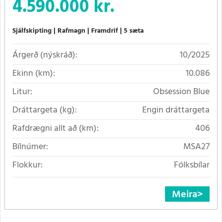
4.590.000 kr.
Sjálfskipting
Rafmagn
Framdrif
5 sæta
Árgerð (nýskráð):
10/2025
Ekinn (km):
10.086
Litur:
Obsession Blue
Dráttargeta (kg):
Engin dráttargeta
Rafdrægni allt að (km):
406
Bílnúmer:
MSA27
Flokkur:
Fólksbílar
Meira