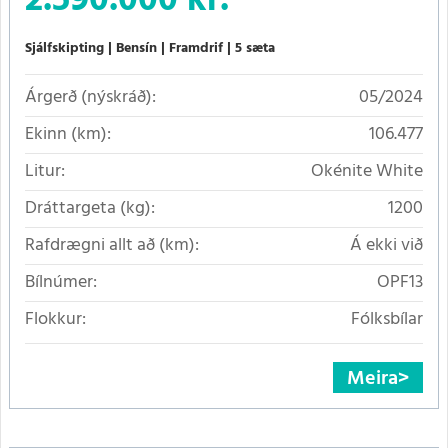
2.590.000 kr.
Sjálfskipting
Bensín
Framdrif
5 sæta
Árgerð (nýskráð):
05/2024
Ekinn (km):
106.477
Litur:
Okénite White
Dráttargeta (kg):
1200
Rafdrægni allt að (km):
Á ekki við
Bílnúmer:
OPF13
Flokkur:
Fólksbílar
Meira