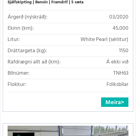
Sjálfskipting
Bensín
Framdrif
5 sæta
Árgerð (nýskráð):
03/2020
Ekinn (km):
45.000
Litur:
White Pearl (sérlitur)
Dráttargeta (kg):
1150
Rafdrægni allt að (km):
Á ekki við
Bílnúmer:
TNH63
Flokkur:
Fólksbílar
Meira