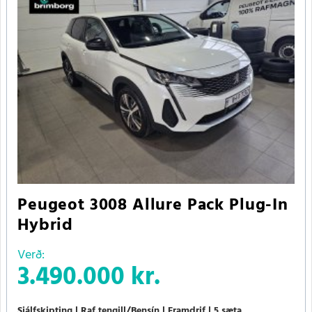
Peugeot 3008 Allure Pack Plug-In
Hybrid
Verð:
3.490.000 kr.
Sjálfskipting
Raf.tengill/Bensín
Framdrif
5 sæta