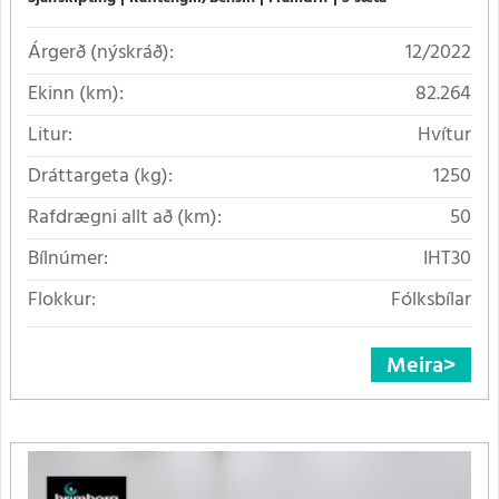
Árgerð (nýskráð):
12/2022
Ekinn (km):
82.264
Litur:
Hvítur
Dráttargeta (kg):
1250
Rafdrægni allt að (km):
50
Bílnúmer:
IHT30
Flokkur:
Fólksbílar
Meira