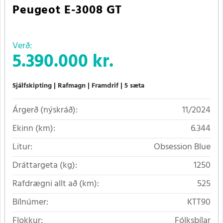
Peugeot E-3008 GT
Verð:
5.390.000 kr.
Sjálfskipting
Rafmagn
Framdrif
5 sæta
Árgerð (nýskráð):
11/2024
Ekinn (km):
6.344
Litur:
Obsession Blue
Dráttargeta (kg):
1250
Rafdrægni allt að (km):
525
Bílnúmer:
KTT90
Flokkur:
Fólksbílar