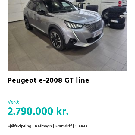
Peugeot e-2008 GT line
Verð:
2.790.000 kr.
Sjálfskipting
Rafmagn
Framdrif
5 sæta