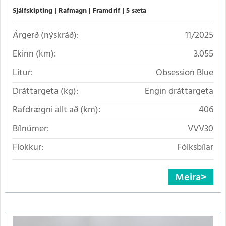
Sjálfskipting
Rafmagn
Framdrif
5 sæta
Árgerð (nýskráð):
11/2025
Ekinn (km):
3.055
Litur:
Obsession Blue
Dráttargeta (kg):
Engin dráttargeta
Rafdrægni allt að (km):
406
Bílnúmer:
VVV30
Flokkur:
Fólksbílar
Meira