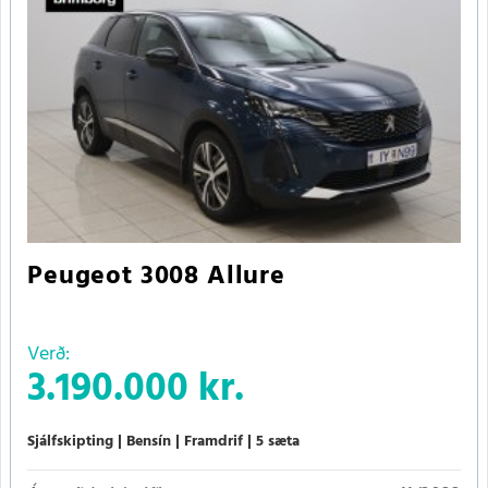
Peugeot 3008 Allure
Verð:
3.190.000 kr.
Sjálfskipting
Bensín
Framdrif
5 sæta