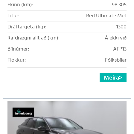
Ekinn (km):
98.305
Litur:
Red Ultimate Met
Dráttargeta (kg):
1300
Rafdrægni allt að (km):
Á ekki við
Bílnúmer:
AFP13
Flokkur:
Fólksbílar
Meira