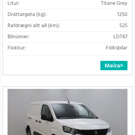
Litur:
Titane Grey
Dráttargeta (kg):
1250
Rafdrægni allt að (km):
525
Bílnúmer:
LDT67
Flokkur:
Fólksbílar
Meira