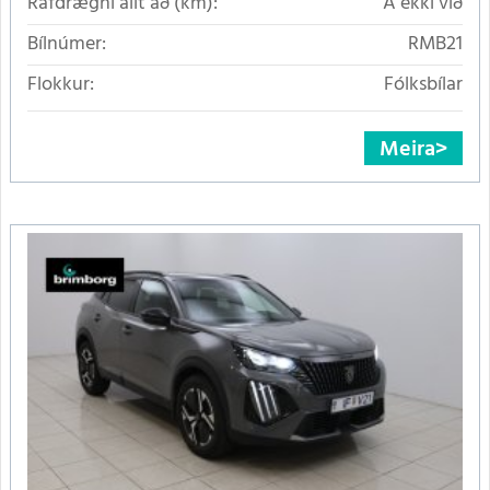
Rafdrægni allt að (km):
Á ekki við
Bílnúmer:
RMB21
Flokkur:
Fólksbílar
Meira