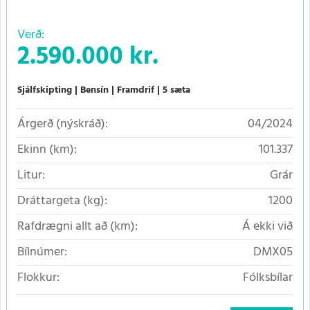
Verð:
2.590.000 kr.
Sjálfskipting
Bensín
Framdrif
5 sæta
Árgerð (nýskráð):
04/2024
Ekinn (km):
101.337
Litur:
Grár
Dráttargeta (kg):
1200
Rafdrægni allt að (km):
Á ekki við
Bílnúmer:
DMX05
Flokkur:
Fólksbílar