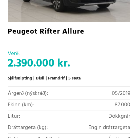
Peugeot Rifter Allure
Verð:
2.390.000 kr.
Sjálfskipting
Dísil
Framdrif
5 sæta
Árgerð (nýskráð):
05/2019
Ekinn (km):
87.000
Litur:
Dökkgrár
Dráttargeta (kg):
Engin dráttargeta