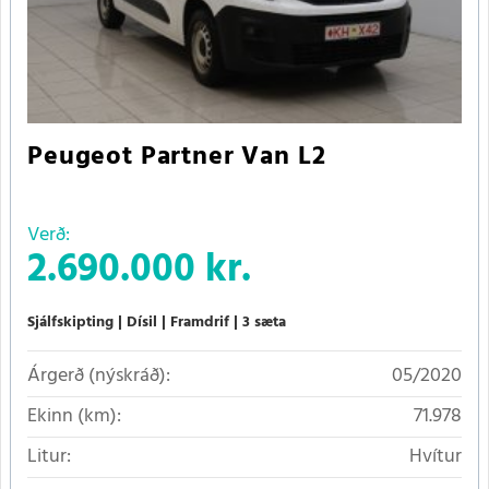
Peugeot Partner Van L2
Verð:
2.690.000 kr.
Sjálfskipting
Dísil
Framdrif
3 sæta
Árgerð (nýskráð):
05/2020
Ekinn (km):
71.978
Litur:
Hvítur