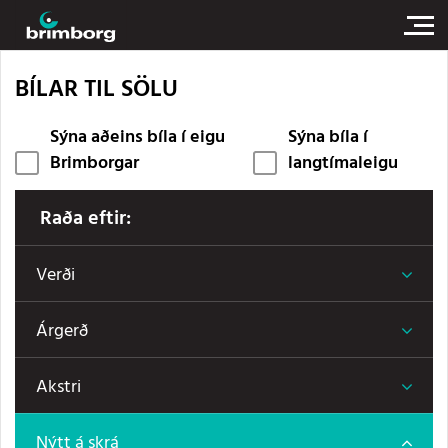
BÍLAR TIL SÖLU
Sýna aðeins bíla í eigu
Sýna bíla í
Brimborgar
langtímaleigu
Raða eftir:
Verði
Árgerð
Akstri
Nýtt á skrá