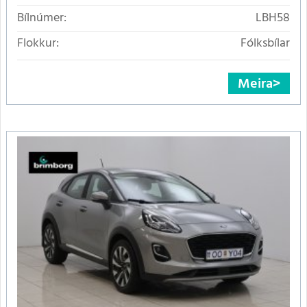
Bílnúmer:
LBH58
Flokkur:
Fólksbílar
Meira