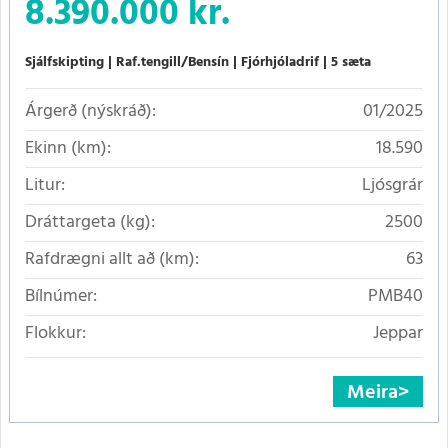
8.390.000 kr.
Sjálfskipting
Raf.tengill/Bensín
Fjórhjóladrif
5 sæta
Árgerð (nýskráð):
01/2025
Ekinn (km):
18.590
Litur:
Ljósgrár
Dráttargeta (kg):
2500
Rafdrægni allt að (km):
63
Bílnúmer:
PMB40
Flokkur:
Jeppar
Meira