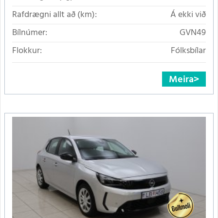
Rafdrægni allt að (km):
Á ekki við
Bílnúmer:
GVN49
Flokkur:
Fólksbílar
Meira