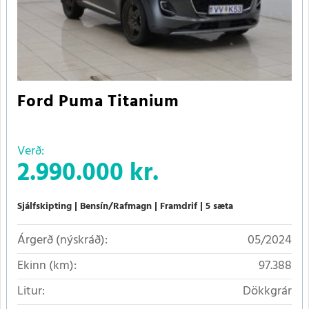
Ford Puma Titanium
Verð:
2.990.000 kr.
Sjálfskipting
Bensín/Rafmagn
Framdrif
5 sæta
Árgerð (nýskráð):
05/2024
Ekinn (km):
97.388
Litur:
Dökkgrár