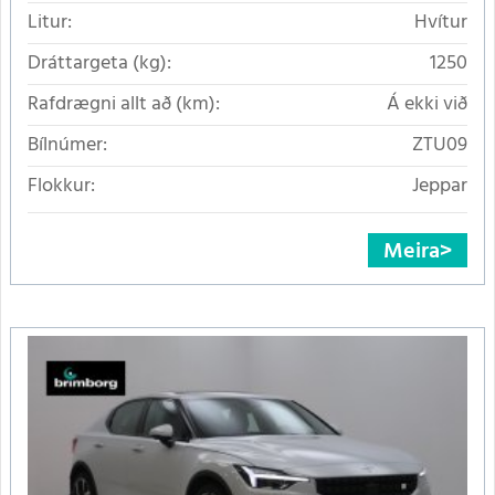
Litur:
Hvítur
Dráttargeta (kg):
1250
Rafdrægni allt að (km):
Á ekki við
Bílnúmer:
ZTU09
Flokkur:
Jeppar
Meira