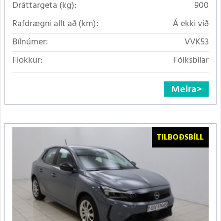
Dráttargeta (kg):
900
Rafdrægni allt að (km):
Á ekki við
Bílnúmer:
VVK53
Flokkur:
Fólksbílar
Meira
TILBOÐSBÍLL