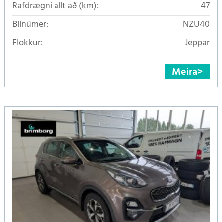
Rafdrægni allt að (km):
47
Bílnúmer:
NZU40
Flokkur:
Jeppar
Meira