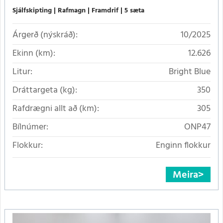
Sjálfskipting
Rafmagn
Framdrif
5 sæta
Árgerð (nýskráð):
10/2025
Ekinn (km):
12.626
Litur:
Bright Blue
Dráttargeta (kg):
350
Rafdrægni allt að (km):
305
Bílnúmer:
ONP47
Flokkur:
Enginn flokkur
Meira