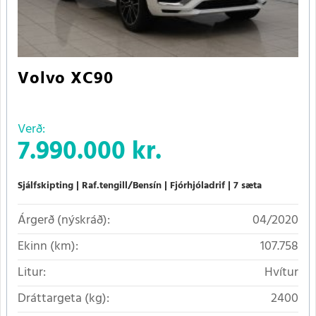
Volvo XC90
Verð:
7.990.000 kr.
Sjálfskipting
Raf.tengill/Bensín
Fjórhjóladrif
7 sæta
Árgerð (nýskráð):
04/2020
Ekinn (km):
107.758
Litur:
Hvítur
Dráttargeta (kg):
2400