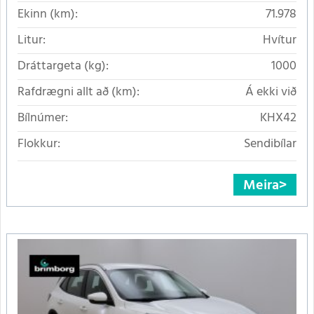
Ekinn (km):
71.978
Litur:
Hvítur
Dráttargeta (kg):
1000
Rafdrægni allt að (km):
Á ekki við
Bílnúmer:
KHX42
Flokkur:
Sendibílar
Meira