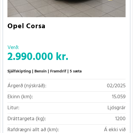
Opel Corsa
Verð:
2.990.000 kr.
Sjálfskipting
Bensín
Framdrif
5 sæta
Árgerð (nýskráð):
02/2025
Ekinn (km):
15.059
Litur:
Ljósgrár
Dráttargeta (kg):
1200
Rafdrægni allt að (km):
Á ekki við