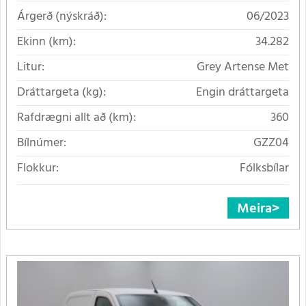
Árgerð (nýskráð):
06/2023
Ekinn (km):
34.282
Litur:
Grey Artense Met
Dráttargeta (kg):
Engin dráttargeta
Rafdrægni allt að (km):
360
Bílnúmer:
GZZ04
Flokkur:
Fólksbílar
Meira