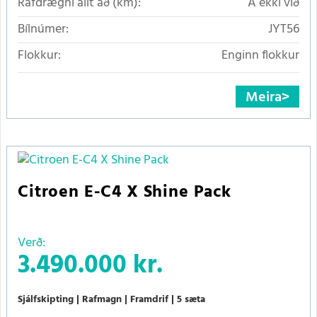
Rafdrægni allt að (km):
Á ekki við
Bílnúmer:
JYT56
Flokkur:
Enginn flokkur
Meira
Citroen E-C4 X Shine Pack
Verð:
3.490.000 kr.
Sjálfskipting
Rafmagn
Framdrif
5 sæta