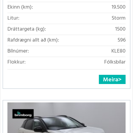
Ekinn (km):
19.500
Litur:
Storm
Dráttargeta (kg):
1500
Rafdrægni allt að (km):
596
Bílnúmer:
KLE80
Flokkur:
Fólksbílar
Meira