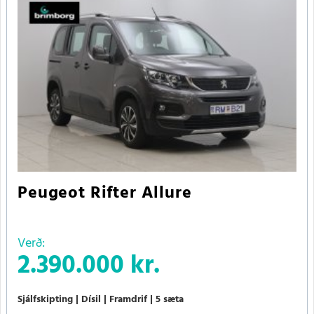
Peugeot Rifter Allure
Verð:
2.390.000 kr.
Sjálfskipting
Dísil
Framdrif
5 sæta