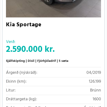
Kia Sportage
Verð:
2.590.000 kr.
Sjálfskipting
Dísil
Fjórhjóladrif
5 sæta
Árgerð (nýskráð):
04/2019
Ekinn (km):
126.199
Litur:
Brúnn
Dráttargeta (kg):
1600