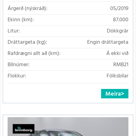
Árgerð (nýskráð):
05/2019
Ekinn (km):
87.000
Litur:
Dökkgrár
Dráttargeta (kg):
Engin dráttargeta
Rafdrægni allt að (km):
Á ekki við
Bílnúmer:
RMB21
Flokkur:
Fólksbílar
Meira