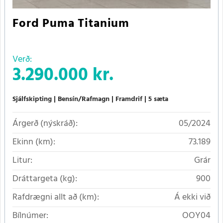
Ford Puma Titanium
Verð:
3.290.000 kr.
Sjálfskipting
Bensín/Rafmagn
Framdrif
5 sæta
Árgerð (nýskráð):
05/2024
Ekinn (km):
73.189
Litur:
Grár
Dráttargeta (kg):
900
Rafdrægni allt að (km):
Á ekki við
Bílnúmer:
OOY04