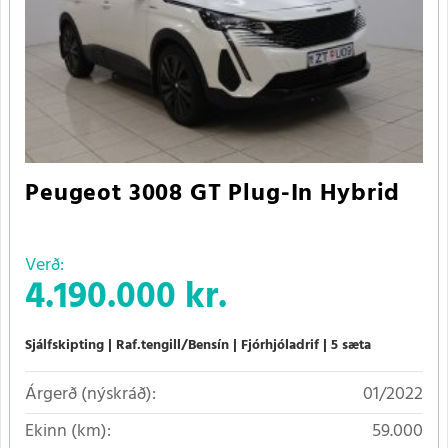
Peugeot 3008 GT Plug-In Hybrid
Verð:
4.190.000 kr.
Sjálfskipting
Raf.tengill/Bensín
Fjórhjóladrif
5 sæta
Árgerð (nýskráð):
01/2022
Ekinn (km):
59.000