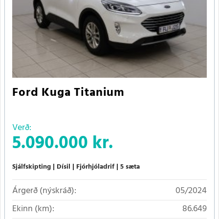
Ford Kuga Titanium
Verð:
5.090.000 kr.
Sjálfskipting
Dísil
Fjórhjóladrif
5 sæta
Árgerð (nýskráð):
05/2024
Ekinn (km):
86.649