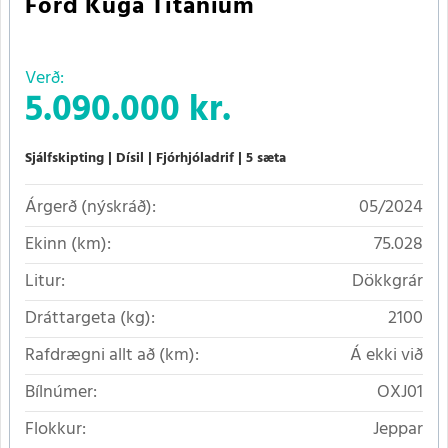
Ford Kuga Titanium
Verð:
5.090.000 kr.
Sjálfskipting
Dísil
Fjórhjóladrif
5 sæta
Árgerð (nýskráð):
05/2024
Ekinn (km):
75.028
Litur:
Dökkgrár
Dráttargeta (kg):
2100
Rafdrægni allt að (km):
Á ekki við
Bílnúmer:
OXJ01
Flokkur:
Jeppar