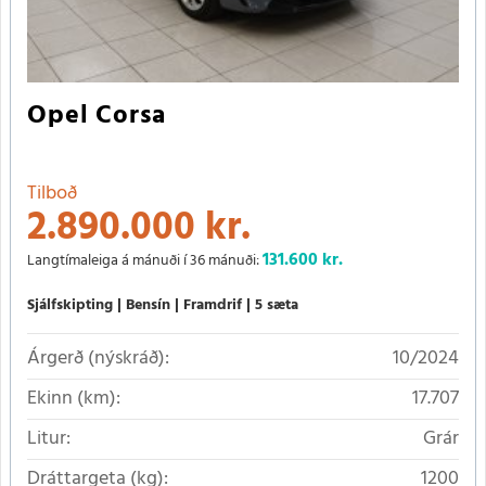
Opel Corsa
Tilboð
2.890.000 kr.
131.600
kr.
Langtímaleiga á mánuði í 36 mánuði:
Sjálfskipting
Bensín
Framdrif
5 sæta
Árgerð (nýskráð):
10/2024
Ekinn (km):
17.707
Litur:
Grár
Dráttargeta (kg):
1200