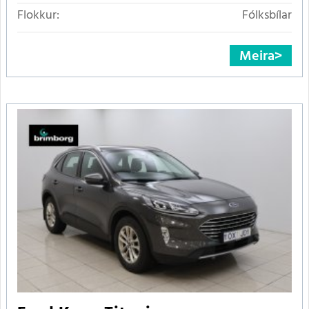
Flokkur:
Fólksbílar
Meira