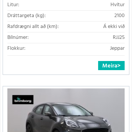
Litur:
Hvítur
Dráttargeta (kg):
2100
Rafdrægni allt að (km):
Á ekki við
Bílnúmer:
RJJ25
Flokkur:
Jeppar
Meira