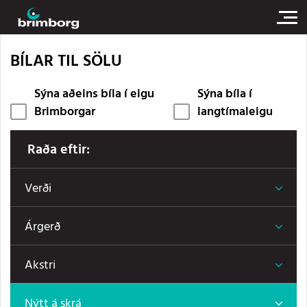
BÍLAR TIL SÖLU
Sýna aðeins bíla í eigu
Sýna bíla í
Brimborgar
langtímaleigu
Raða eftir:
Verði
Árgerð
Akstri
Nýtt á skrá