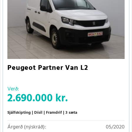
Peugeot Partner Van L2
Verð:
2.690.000 kr.
Sjálfskipting
Dísil
Framdrif
3 sæta
Árgerð (nýskráð):
05/2020