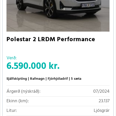
Polestar 2 LRDM Performance
Verð:
6.590.000 kr.
Sjálfskipting
Rafmagn
Fjórhjóladrif
5 sæta
Árgerð (nýskráð):
07/2024
Ekinn (km):
23.137
Litur:
Ljósgrár