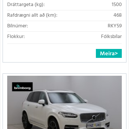
Dráttargeta (kg):
1500
Rafdrægni allt að (km):
468
Bílnúmer:
RKY59
Flokkur:
Fólksbílar
Meira