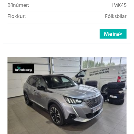
Bílnúmer:
IMK45
Flokkur:
Fólksbílar
Meira