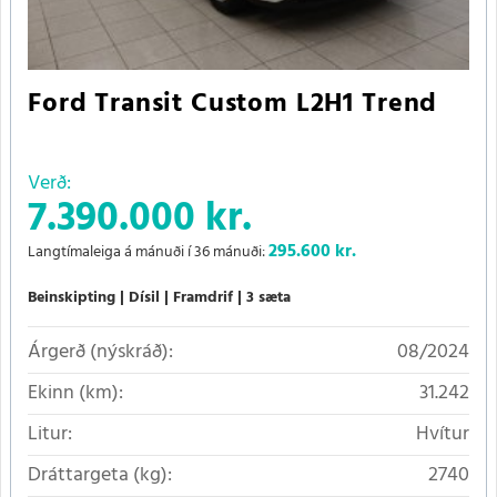
Ford Transit Custom L2H1 Trend
Verð:
7.390.000 kr.
295.600
kr.
Langtímaleiga á mánuði í 36 mánuði:
Beinskipting
Dísil
Framdrif
3 sæta
Árgerð (nýskráð):
08/2024
Ekinn (km):
31.242
Litur:
Hvítur
Dráttargeta (kg):
2740