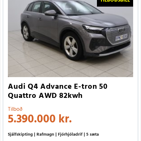
TILBOÐSBÍLL
Audi Q4 Advance E-tron 50
Quattro AWD 82kwh
Tilboð
5.390.000 kr.
Sjálfskipting
Rafmagn
Fjórhjóladrif
5 sæta