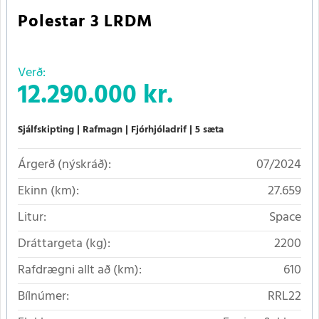
Polestar 3 LRDM
Verð:
12.290.000 kr.
Sjálfskipting
Rafmagn
Fjórhjóladrif
5 sæta
Árgerð (nýskráð):
07/2024
Ekinn (km):
27.659
Litur:
Space
Dráttargeta (kg):
2200
Rafdrægni allt að (km):
610
Bílnúmer:
RRL22