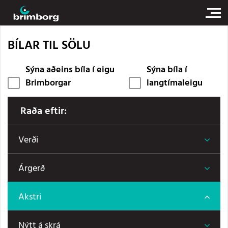
BÍLAR TIL SÖLU
Sýna aðeins bíla í eigu
Sýna bíla í
Brimborgar
langtímaleigu
Raða eftir:
Verði
Árgerð
Akstri
Nýtt á skrá