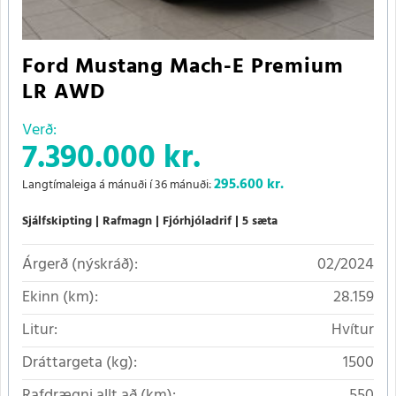
Ford Mustang Mach-E Premium
LR AWD
Verð:
7.390.000 kr.
295.600
kr.
Langtímaleiga á mánuði í 36 mánuði:
Sjálfskipting
Rafmagn
Fjórhjóladrif
5 sæta
Árgerð (nýskráð):
02/2024
Ekinn (km):
28.159
Litur:
Hvítur
Dráttargeta (kg):
1500
Rafdrægni allt að (km):
550