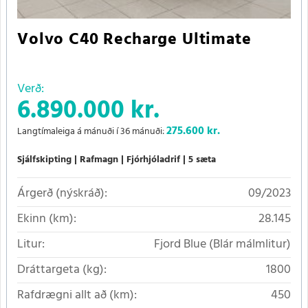
Volvo C40 Recharge Ultimate
Verð:
6.890.000 kr.
275.600
kr.
Langtímaleiga á mánuði í 36 mánuði:
Sjálfskipting
Rafmagn
Fjórhjóladrif
5 sæta
Árgerð (nýskráð):
09/2023
Ekinn (km):
28.145
Litur:
Fjord Blue (Blár málmlitur)
Dráttargeta (kg):
1800
Rafdrægni allt að (km):
450