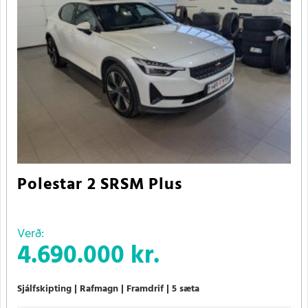
Polestar 2 SRSM Plus
Verð:
4.690.000 kr.
Sjálfskipting
Rafmagn
Framdrif
5 sæta