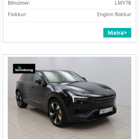
Bílnúmer:
LMY78
Flokkur:
Enginn flokkur
Meira