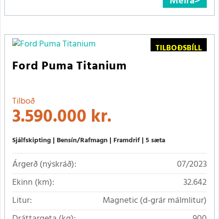
Meira
TILBOÐSBÍLL
Ford Puma Titanium
Tilboð
3.590.000 kr.
Sjálfskipting
Bensín/Rafmagn
Framdrif
5 sæta
Árgerð (nýskráð):
07/2023
Ekinn (km):
32.642
Litur:
Magnetic (d-grár málmlitur)
Dráttargeta (kg):
900