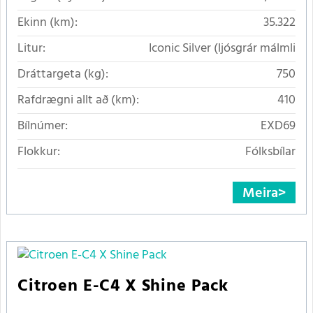
Ekinn (km):
35.322
Litur:
Iconic Silver (ljósgrár málmli
Dráttargeta (kg):
750
Rafdrægni allt að (km):
410
Bílnúmer:
EXD69
Flokkur:
Fólksbílar
Meira
Citroen E-C4 X Shine Pack