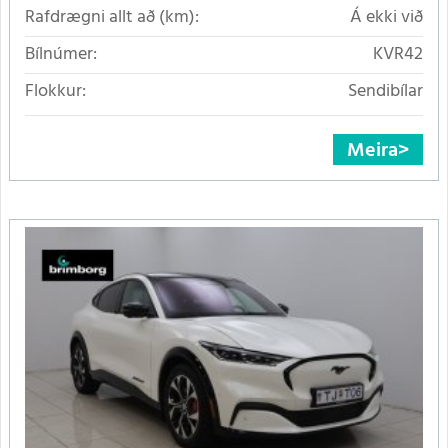
Rafdrægni allt að (km):
Á ekki við
Bílnúmer:
KVR42
Flokkur:
Sendibílar
Meira