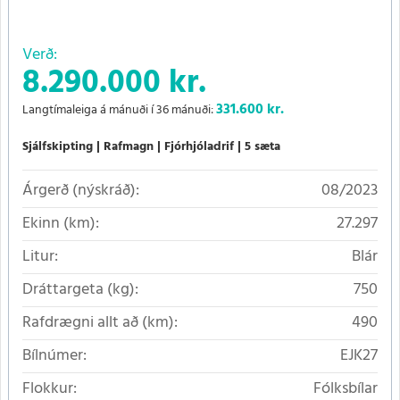
Verð:
8.290.000 kr.
331.600
kr.
Langtímaleiga á mánuði í 36 mánuði:
Sjálfskipting
Rafmagn
Fjórhjóladrif
5 sæta
Árgerð (nýskráð):
08/2023
Ekinn (km):
27.297
Litur:
Blár
Dráttargeta (kg):
750
Rafdrægni allt að (km):
490
Bílnúmer:
EJK27
Flokkur:
Fólksbílar