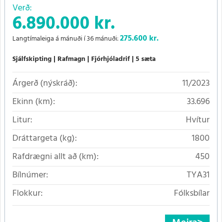
Verð:
6.890.000 kr.
275.600
kr.
Langtímaleiga á mánuði í 36 mánuði:
Sjálfskipting
Rafmagn
Fjórhjóladrif
5 sæta
Árgerð (nýskráð):
11/2023
Ekinn (km):
33.696
Litur:
Hvítur
Dráttargeta (kg):
1800
Rafdrægni allt að (km):
450
Bílnúmer:
TYA31
Flokkur:
Fólksbílar