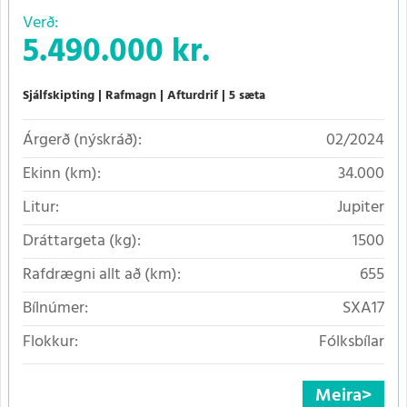
Verð:
5.490.000 kr.
Sjálfskipting
Rafmagn
Afturdrif
5 sæta
Árgerð (nýskráð):
02/2024
Ekinn (km):
34.000
Litur:
Jupiter
Dráttargeta (kg):
1500
Rafdrægni allt að (km):
655
Bílnúmer:
SXA17
Flokkur:
Fólksbílar
Meira