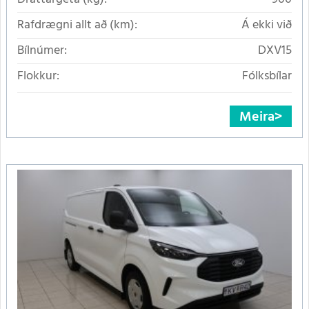
Rafdrægni allt að (km):
Á ekki við
Bílnúmer:
DXV15
Flokkur:
Fólksbílar
Meira