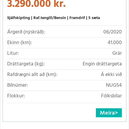
3.290.000 kr.
Sjálfskipting
Raf.tengill/Bensín
Framdrif
5 sæta
Árgerð (nýskráð):
06/2020
Ekinn (km):
41.000
Litur:
Grár
Dráttargeta (kg):
Engin dráttargeta
Rafdrægni allt að (km):
Á ekki við
Bílnúmer:
NUG54
Flokkur:
Fólksbílar
Meira