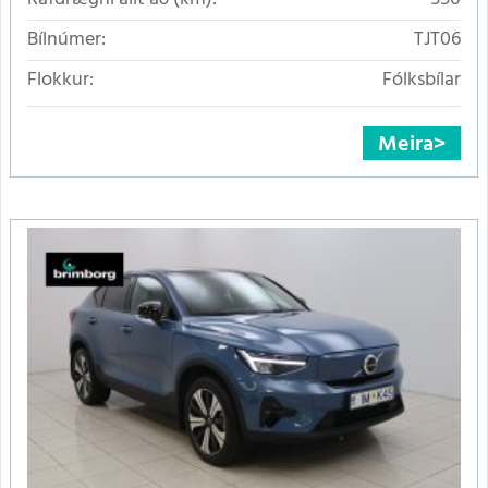
Bílnúmer:
TJT06
Flokkur:
Fólksbílar
Meira