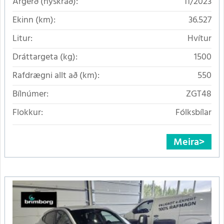
Árgerð (nýskráð):
11/2023
Ekinn (km):
36.527
Litur:
Hvítur
Dráttargeta (kg):
1500
Rafdrægni allt að (km):
550
Bílnúmer:
ZGT48
Flokkur:
Fólksbílar
Meira