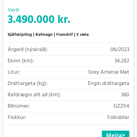
Verð:
3.490.000 kr.
Sjálfskipting
Rafmagn
Framdrif
5 sæta
Árgerð (nýskráð):
06/2023
Ekinn (km):
34.282
Litur:
Grey Artense Met
Dráttargeta (kg):
Engin dráttargeta
Rafdrægni allt að (km):
360
Bílnúmer:
GZZ04
Flokkur:
Fólksbílar
Meira