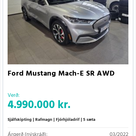
Ford Mustang Mach-E SR AWD
Verð:
4.990.000 kr.
Sjálfskipting
Rafmagn
Fjórhjóladrif
5 sæta
Árgerð (nýskráð):
03/2022