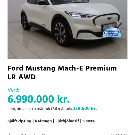
Ford Mustang Mach-E Premium
LR AWD
Verð:
6.990.000 kr.
279.600
kr.
Langtímaleiga á mánuði í 36 mánuði:
Sjálfskipting
Rafmagn
Fjórhjóladrif
5 sæta