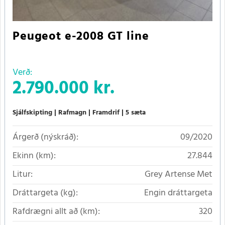
Peugeot e-2008 GT line
Verð:
2.790.000 kr.
Sjálfskipting
Rafmagn
Framdrif
5 sæta
Árgerð (nýskráð):
09/2020
Ekinn (km):
27.844
Litur:
Grey Artense Met
Dráttargeta (kg):
Engin dráttargeta
Rafdrægni allt að (km):
320