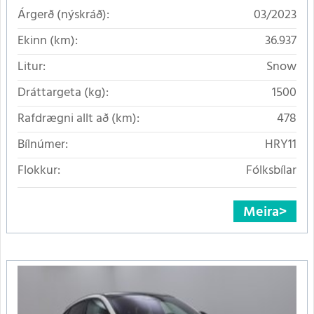
Árgerð (nýskráð):
03/2023
Ekinn (km):
36.937
Litur:
Snow
Dráttargeta (kg):
1500
Rafdrægni allt að (km):
478
Bílnúmer:
HRY11
Flokkur:
Fólksbílar
Meira