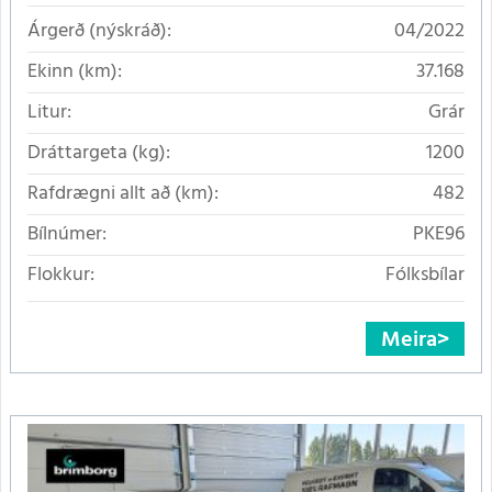
Árgerð (nýskráð):
04/2022
Ekinn (km):
37.168
Litur:
Grár
Dráttargeta (kg):
1200
Rafdrægni allt að (km):
482
Bílnúmer:
PKE96
Flokkur:
Fólksbílar
Meira