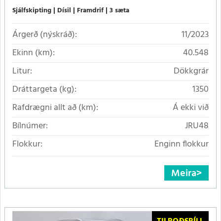
Sjálfskipting
Dísil
Framdrif
3 sæta
Árgerð (nýskráð):
11/2023
Ekinn (km):
40.548
Litur:
Dökkgrár
Dráttargeta (kg):
1350
Rafdrægni allt að (km):
Á ekki við
Bílnúmer:
JRU48
Flokkur:
Enginn flokkur
Meira