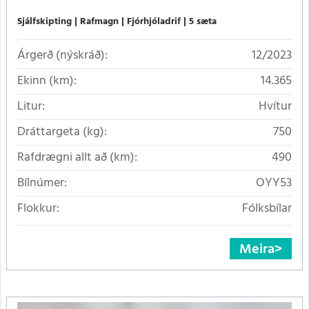
Sjálfskipting
Rafmagn
Fjórhjóladrif
5 sæta
Árgerð (nýskráð):
12/2023
Ekinn (km):
14.365
Litur:
Hvítur
Dráttargeta (kg):
750
Rafdrægni allt að (km):
490
Bílnúmer:
OYY53
Flokkur:
Fólksbílar
Meira