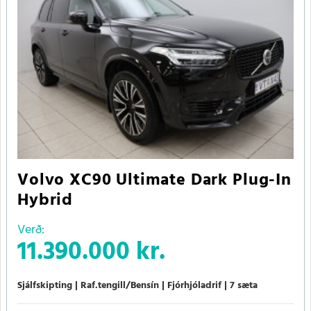
Volvo XC90 Ultimate Dark Plug-In
Hybrid
Verð:
11.390.000 kr.
Sjálfskipting
Raf.tengill/Bensín
Fjórhjóladrif
7 sæta