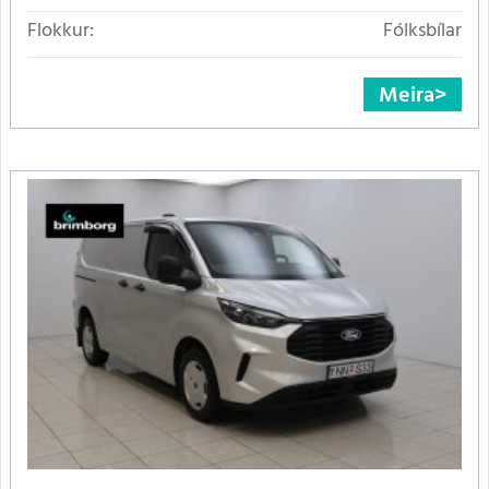
Flokkur:
Fólksbílar
Meira