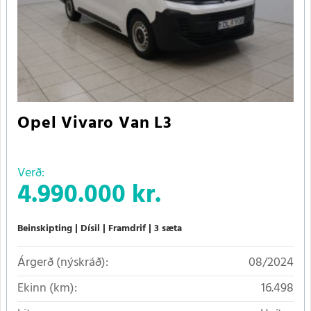
Opel Vivaro Van L3
Verð:
4.990.000 kr.
Beinskipting
Dísil
Framdrif
3 sæta
Árgerð (nýskráð):
08/2024
Ekinn (km):
16.498