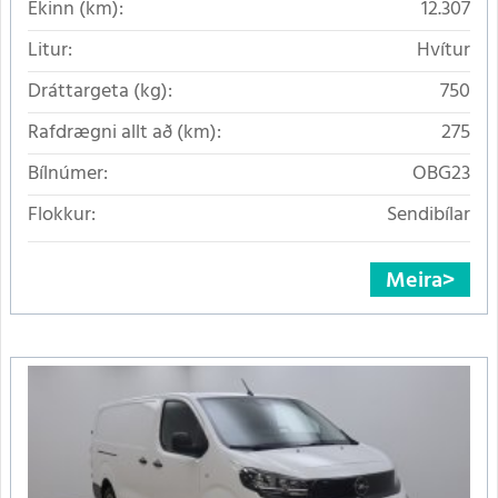
Ekinn (km):
12.307
Litur:
Hvítur
Dráttargeta (kg):
750
Rafdrægni allt að (km):
275
Bílnúmer:
OBG23
Flokkur:
Sendibílar
Meira