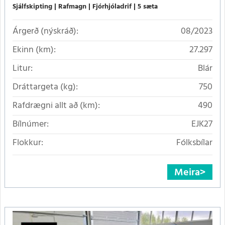
Sjálfskipting
Rafmagn
Fjórhjóladrif
5 sæta
Árgerð (nýskráð):
08/2023
Ekinn (km):
27.297
Litur:
Blár
Dráttargeta (kg):
750
Rafdrægni allt að (km):
490
Bílnúmer:
EJK27
Flokkur:
Fólksbílar
Meira