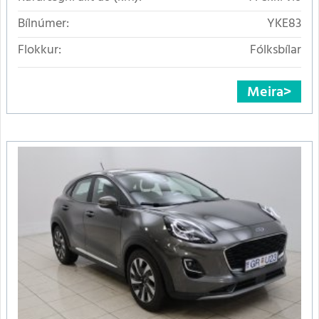
Bílnúmer:
YKE83
Flokkur:
Fólksbílar
Meira