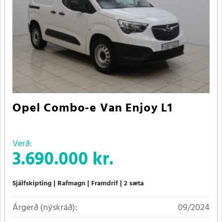
Opel Combo-e Van Enjoy L1
Verð:
3.690.000 kr.
Sjálfskipting
Rafmagn
Framdrif
2 sæta
Árgerð (nýskráð):
09/2024