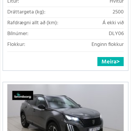
Litur:
Hvítur
Dráttargeta (kg):
2500
Rafdrægni allt að (km):
Á ekki við
Bílnúmer:
DLY06
Flokkur:
Enginn flokkur
Meira