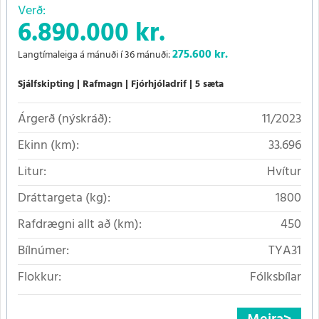
Verð:
6.890.000 kr.
275.600
kr.
Langtímaleiga á mánuði í 36 mánuði:
Sjálfskipting
Rafmagn
Fjórhjóladrif
5 sæta
Árgerð (nýskráð):
11/2023
Ekinn (km):
33.696
Litur:
Hvítur
Dráttargeta (kg):
1800
Rafdrægni allt að (km):
450
Bílnúmer:
TYA31
Flokkur:
Fólksbílar