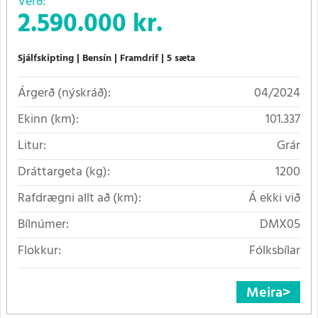
Verð:
2.590.000 kr.
Sjálfskipting
Bensín
Framdrif
5 sæta
Árgerð (nýskráð):
04/2024
Ekinn (km):
101.337
Litur:
Grár
Dráttargeta (kg):
1200
Rafdrægni allt að (km):
Á ekki við
Bílnúmer:
DMX05
Flokkur:
Fólksbílar
Meira