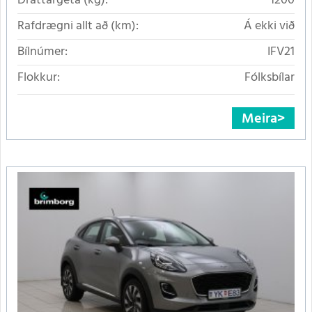
Dráttargeta (kg):
1200
Rafdrægni allt að (km):
Á ekki við
Bílnúmer:
IFV21
Flokkur:
Fólksbílar
Meira