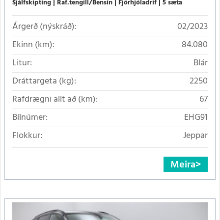
Sjálfskipting
Raf.tengill/Bensín
Fjórhjóladrif
5 sæta
Árgerð (nýskráð):
02/2023
Ekinn (km):
84.080
Litur:
Blár
Dráttargeta (kg):
2250
Rafdrægni allt að (km):
67
Bílnúmer:
EHG91
Flokkur:
Jeppar
Meira