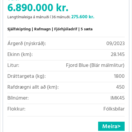
6.890.000 kr.
275.600
kr.
Langtímaleiga á mánuði í 36 mánuði:
Sjálfskipting
Rafmagn
Fjórhjóladrif
5 sæta
Árgerð (nýskráð):
09/2023
Ekinn (km):
28.145
Litur:
Fjord Blue (Blár málmlitur)
Dráttargeta (kg):
1800
Rafdrægni allt að (km):
450
Bílnúmer:
IMK45
Flokkur:
Fólksbílar
Meira