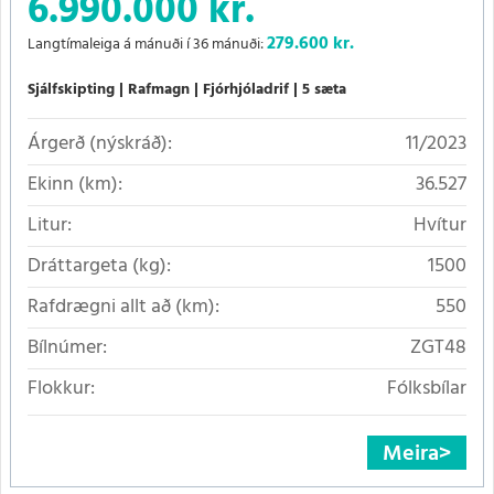
6.990.000 kr.
279.600
kr.
Langtímaleiga á mánuði í 36 mánuði:
Sjálfskipting
Rafmagn
Fjórhjóladrif
5 sæta
Árgerð (nýskráð):
11/2023
Ekinn (km):
36.527
Litur:
Hvítur
Dráttargeta (kg):
1500
Rafdrægni allt að (km):
550
Bílnúmer:
ZGT48
Flokkur:
Fólksbílar
Meira