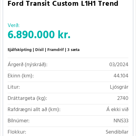
Ford Transit Custom L1H1 Trend
Verð:
6.890.000 kr.
Sjálfskipting
Dísil
Framdrif
3 sæta
Árgerð (nýskráð):
03/2024
Ekinn (km):
44.104
Litur:
Ljósgrár
Dráttargeta (kg):
2740
Rafdrægni allt að (km):
Á ekki við
Bílnúmer:
NNS33
Flokkur:
Sendibílar