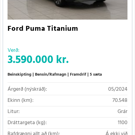
Ford Puma Titanium
Verð:
3.590.000 kr.
Beinskipting
Bensín/Rafmagn
Framdrif
5 sæta
Árgerð (nýskráð):
05/2024
Ekinn (km):
70.548
Litur:
Grár
Dráttargeta (kg):
1100
Rafdrægni allt að (km):
Á ekki við