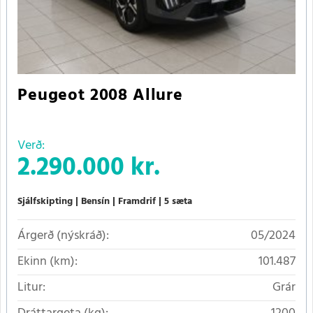
Peugeot 2008 Allure
Verð:
2.290.000 kr.
Sjálfskipting
Bensín
Framdrif
5 sæta
Árgerð (nýskráð):
05/2024
Ekinn (km):
101.487
Litur:
Grár