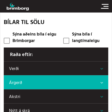
BÍLAR TIL SÖLU
Sýna aðeins bíla í eigu
Sýna bíla í
Brimborgar
langtímaleigu
Raða eftir:
Verði
Árgerð
Akstri
Nýtt á skrá