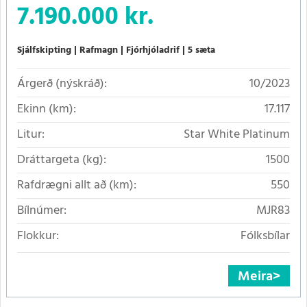
7.190.000 kr.
Sjálfskipting
Rafmagn
Fjórhjóladrif
5 sæta
Árgerð (nýskráð):
10/2023
Ekinn (km):
17.117
Litur:
Star White Platinum
Dráttargeta (kg):
1500
Rafdrægni allt að (km):
550
Bílnúmer:
MJR83
Flokkur:
Fólksbílar
Meira