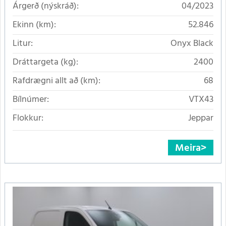
Árgerð (nýskráð):
04/2023
Ekinn (km):
52.846
Litur:
Onyx Black
Dráttargeta (kg):
2400
Rafdrægni allt að (km):
68
Bílnúmer:
VTX43
Flokkur:
Jeppar
Meira