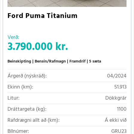
Ford Puma Titanium
Verð:
3.790.000 kr.
Beinskipting
Bensín/Rafmagn
Framdrif
5 sæta
Árgerð (nýskráð):
04/2024
Ekinn (km):
51.913
Litur:
Dökkgrár
Dráttargeta (kg):
1100
Rafdrægni allt að (km):
Á ekki við
Bílnúmer:
GRU23