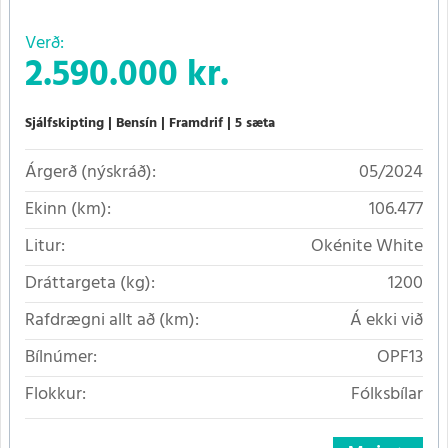
Verð:
2.590.000 kr.
Sjálfskipting
Bensín
Framdrif
5 sæta
Árgerð (nýskráð):
05/2024
Ekinn (km):
106.477
Litur:
Okénite White
Dráttargeta (kg):
1200
Rafdrægni allt að (km):
Á ekki við
Bílnúmer:
OPF13
Flokkur:
Fólksbílar